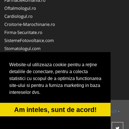
FarmacieRomania.ro
Oftalmologul.ro
Cardiologul.ro
Croitorie-Marochinarie.ro
Firma-Securitate.ro
SistemeFotovoltaice.com
Stomatologul.com
Alpinist-Utilitar.com
Birouri-Cadastru.ro
Website-ul utilizeaza cookie pentru a reţine
detaliile de conectare, pentru a colecta
Cabinet-Individual.ro
statistici cu scopul de a optimiza functionarea
CramaVinuri.ro
site-ului si pentru a furniza marketing in baza
InstalatiiSolare.com
intereselor dvs.
Am inteles, sunt de acord!
© 2014-2026 Powered by
VilonMedia
&
Tokaido Consult
-
ANPC
SOL