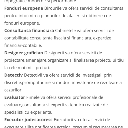
topografice moderne si performante.
Fonduri europene
Birourile va ofera servicii de consultanta
pentru intocmirea planurilor de afaceri si obtinerea de
fonduri europene.
Consultanta financiara
Cabinetele va ofera servicii de
contabilitate,consultanta fiscala si financiara, expertize
financiar-contabile.
Designer grafician
Designerii va ofera servicii de
proiectare,amenajare,organizare si finalizarea proiectului tău
la cele mai mici preturi.
Detectiv
Detectivii va ofera servicii de investigatii prin
discretie,promptitudine si moduri inovatoare de rezolvare a
cazurilor.
Evaluator
Fimele va ofera servicii profesionale de
evaluare,consultanta si expertiza tehnica realizate de
specialisti cu experienta.
Executor judecatoresc
Executorii va ofera servici de
executare silita,notificarea actelor, precum si recuperarea pe