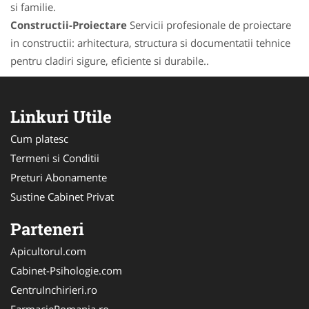
si familie.
Constructii-Proiectare
Servicii profesionale de proiectare
in constructii: arhitectura, structura si documentatii tehnice
pentru cladiri sigure, eficiente si durabile..
Linkuri Utile
Cum platesc
Termeni si Conditii
Preturi Abonamente
Sustine Cabinet Privat
Parteneri
Apicultorul.com
Cabinet-Psihologie.com
CentruInchirieri.ro