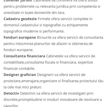
Consilier juridic
Cabinetele de consiliere va ofera solutii
pentru problemele cu relevanta juridica prin competenta si
onestitate in toate domeniile din tara.
Cadastru geodezie
Firmele ofera servicii complete in
domeniul cadastrului si topografiei cu echipamente
topografice moderne si performante.
Fonduri europene
Birourile va ofera servicii de consultanta
pentru intocmirea planurilor de afaceri si obtinerea de
fonduri europene.
Consultanta financiara
Cabinetele va ofera servicii de
contabilitate,consultanta fiscala si financiara, expertize
financiar-contabile.
Designer grafician
Designerii va ofera servicii de
proiectare,amenajare,organizare si finalizarea proiectului tău
la cele mai mici preturi.
Detectiv
Detectivii va ofera servicii de investigatii prin
discretie,promptitudine si moduri inovatoare de rezolvare a
cazurilor.