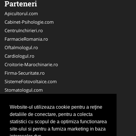
Parteneri
Apicultorul.com
Cabinet-Psihologie.com
CentruInchirieri.ro
FarmacieRomania.ro
Oftalmologul.ro
Cardiologul.ro
Croitorie-Marochinarie.ro
Firma-Securitate.ro
SistemeFotovoltaice.com
Stomatologul.com
Alpinist-Utilitar.com
Birouri-Cadastru.ro
Website-ul utilizeaza cookie pentru a reţine
detaliile de conectare, pentru a colecta
Cabinet-Individual.ro
statistici cu scopul de a optimiza functionarea
CramaVinuri.ro
site-ului si pentru a furniza marketing in baza
InstalatiiSolare.com