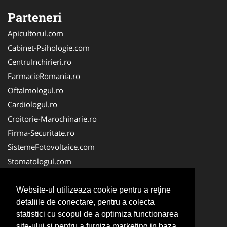
Parteneri
Apicultorul.com
Cabinet-Psihologie.com
CentruInchirieri.ro
FarmacieRomania.ro
Oftalmologul.ro
Cardiologul.ro
Croitorie-Marochinarie.ro
Firma-Securitate.ro
SistemeFotovoltaice.com
Stomatologul.com
Alpinist-Utilitar.com
Birouri-Cadastru.ro
Website-ul utilizeaza cookie pentru a reţine
detaliile de conectare, pentru a colecta
Cabinet-Individual.ro
statistici cu scopul de a optimiza functionarea
CramaVinuri.ro
site-ului si pentru a furniza marketing in baza