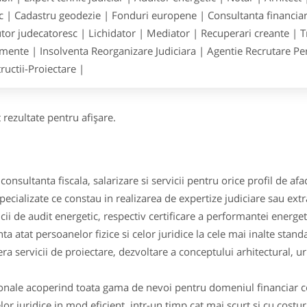
ic | Cadastru geodezie | Fonduri europene | Consultanta financiara
tor judecatoresc | Lichidator | Mediator | Recuperari creante | T
ente | Insolventa Reorganizare Judiciara | Agentie Recrutare Pers
ructii-Proiectare |
 rezultate pentru afişare.
consultanta fiscala, salarizare si servicii pentru orice profil de afac
pecializate ce constau in realizarea de expertize judiciare sau ext
ii de audit energetic, respectiv certificare a performantei energeti
nta atat persoanelor fizice si celor juridice la cele mai inalte stand
ra servicii de proiectare, dezvoltare a conceptului arhitectural, 
ionale acoperind toata gama de nevoi pentru domeniul financiar con
r juridice in mod eficient, intr-un timp cat mai scurt si cu costur