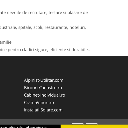
e nevoile de recrutare, testare si plasare de
striale, spitale, scoli, restaurante, hoteluri,
amilie.
ce pentru cladiri sigure, eficiente si durabile..
Alpinist-Utilitar.com
Birouri-Cadastru.ro
Cabinet-Individual.ro
CramaVinuri.ro
InstalatiiSolare.com