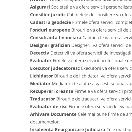
Asigurari
Societatile va ofera servicii personaliza
Consilier juridic
Cabinetele de consiliere va ofera
Cadastru geodezie
Firmele ofera servicii comple
Fonduri europene
Birourile va ofera servicii de
Consultanta financiara
Cabinetele va ofera servic
Designer grafician
Designerii va ofera servicii de
Detectiv
Detectivii va ofera servicii de investigat
Evaluator
Fimele va ofera servicii profesionale de 
Executor judecatoresc
Executorii va ofera servic
Lichidator
Birourile de lichidatori va ofera servci
Mediator
Mediatorii te ajuta sa gasesti solutia ra
Recuperari creante
Firmele va ofera servicii prof
Traducator
Birourile de traduceri va ofera servic
Evaluator de risc
Firmele ofera servicii de evaluari
Arhivare Documente
Cele mai bune firme de arh
documentelor.
Insolventa Reorganizare Judiciara
Cele mai bune