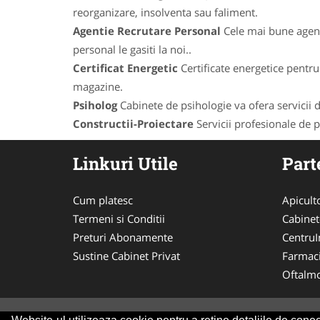
reorganizare, insolventa sau faliment.
Agentie Recrutare Personal
Cele mai bune agenti
personal le gasiti la noi..
Certificat Energetic
Certificate energetice pentru 
magazine.
Psiholog
Cabinete de psihologie va ofera servicii de
Constructii-Proiectare
Servicii profesionale de pr
Linkuri Utile
Part
Cum platesc
Apicult
Termeni si Conditii
Cabinet
Preturi Abonamente
CentruIn
Sustine Cabinet Privat
Farmac
Oftalmo