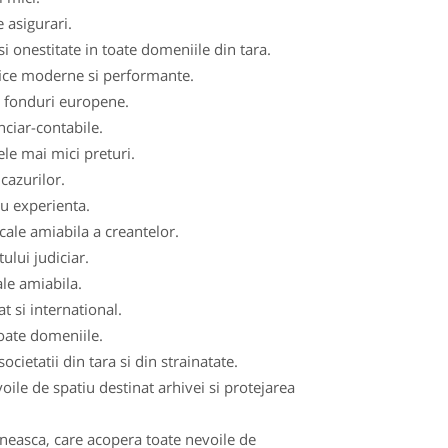
 asigurari.
i onestitate in toate domeniile din tara.
fice moderne si performante.
de fonduri europene.
nciar-contabile.
ele mai mici preturi.
cazurilor.
cu experienta.
cale amiabila a creantelor.
ului judiciar.
ale amiabila.
t si international.
toate domeniile.
ocietatii din tara si din strainatate.
le de spatiu destinat arhivei si protejarea
aneasca, care acopera toate nevoile de