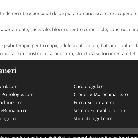
i de recrutare personal de pe piata romaneasca, care acopera toat
apartamente, case, vile, blocuri, centre comerciale, constructii indu
 psihoterapie pentru copii, adolescenti, adulti, batrani, cuplu si f
oiectare in constructii: arhitectura, structura si documentatii tehni
eneri
orul.com
Cardiologul.ro
-Psihologie.com
Croitorie-Marochinarie.ro
chirieri.ro
Firma-Securitate.ro
ieRomania.ro
SistemeFotovoltaice.com
logul.ro
Stomatologul.com