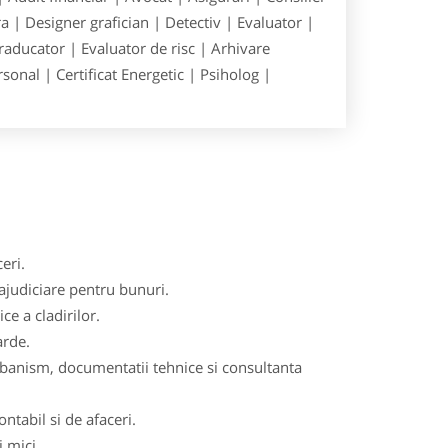
 | Designer grafician | Detectiv | Evaluator |
raducator | Evaluator de risc | Arhivare
onal | Certificat Energetic | Psiholog |
eri.
rajudiciare pentru bunuri.
ce a cladirilor.
arde.
urbanism, documentatii tehnice si consultanta
tabil si de afaceri.
i mici.