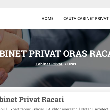
HOME
CAUTA CABINET PRIVAT
BINET PRIVAT ORAS RAC
Cabinet Privat
/
Oras
binet Privat Racari
bil | Expert tehnic judiciar | Auditor energetic | Notar | Arhitect 