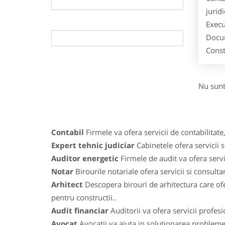
jurid
Execu
Docum
Const
Nu sunt
Contabil
Firmele va ofera servicii de contabilitate,
Expert tehnic judiciar
Cabinetele ofera servicii s
Auditor energetic
Firmele de audit va ofera servic
Notar
Birourile notariale ofera servicii si consulta
Arhitect
Descopera birouri de arhitectura care ofe
pentru constructii..
Audit financiar
Auditorii va ofera servicii profes
Avocat
Avocatii va ajuta in solutionarea problemelo