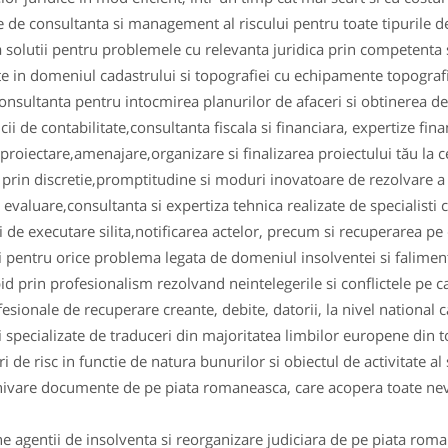
te de consultanta si management al riscului pentru toate tipurile de
 solutii pentru problemele cu relevanta juridica prin competenta s
te in domeniul cadastrului si topografiei cu echipamente topogra
 consultanta pentru intocmirea planurilor de afaceri si obtinerea 
ii de contabilitate,consultanta fiscala si financiara, expertize fina
 proiectare,amenajare,organizare si finalizarea proiectului tău la c
ii prin discretie,promptitudine si moduri inovatoare de rezolvare a 
evaluare,consultanta si expertiza tehnica realizate de specialisti 
i de executare silita,notificarea actelor, precum si recuperarea pe 
ii pentru orice problema legata de domeniul insolventei si faliment
pid prin profesionalism rezolvand neintelegerile si conflictele pe c
esionale de recuperare creante, debite, datorii, la nivel national ca
ii specializate de traduceri din majoritatea limbilor europene din 
 de risc in functie de natura bunurilor si obiectul de activitate al s
ivare documente de pe piata romaneasca, care acopera toate nevoi
 agentii de insolventa si reorganizare judiciara de pe piata rom