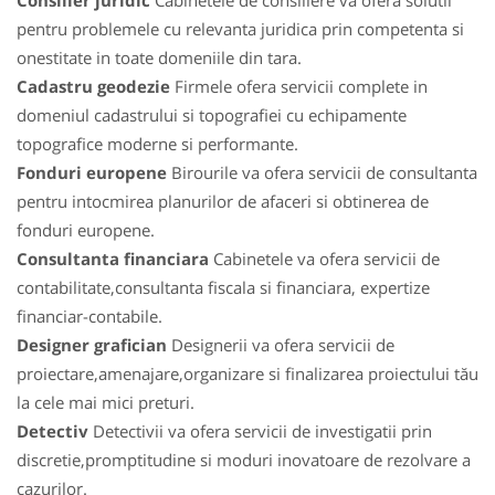
Consilier juridic
Cabinetele de consiliere va ofera solutii
pentru problemele cu relevanta juridica prin competenta si
onestitate in toate domeniile din tara.
Cadastru geodezie
Firmele ofera servicii complete in
domeniul cadastrului si topografiei cu echipamente
topografice moderne si performante.
Fonduri europene
Birourile va ofera servicii de consultanta
pentru intocmirea planurilor de afaceri si obtinerea de
fonduri europene.
Consultanta financiara
Cabinetele va ofera servicii de
contabilitate,consultanta fiscala si financiara, expertize
financiar-contabile.
Designer grafician
Designerii va ofera servicii de
proiectare,amenajare,organizare si finalizarea proiectului tău
la cele mai mici preturi.
Detectiv
Detectivii va ofera servicii de investigatii prin
discretie,promptitudine si moduri inovatoare de rezolvare a
cazurilor.