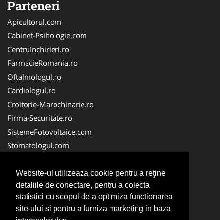
Parteneri
Apicultorul.com
Cabinet-Psihologie.com
CentruInchirieri.ro
FarmacieRomania.ro
Oftalmologul.ro
Cardiologul.ro
Croitorie-Marochinarie.ro
Firma-Securitate.ro
SistemeFotovoltaice.com
Stomatologul.com
Alpinist-Utilitar.com
Birouri-Cadastru.ro
Website-ul utilizeaza cookie pentru a reţine
detaliile de conectare, pentru a colecta
Cabinet-Individual.ro
statistici cu scopul de a optimiza functionarea
CramaVinuri.ro
site-ului si pentru a furniza marketing in baza
InstalatiiSolare.com