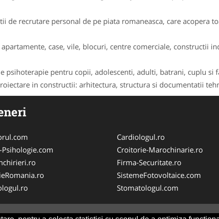
i de recrutare personal de pe piata romaneasca, care acopera toat
apartamente, case, vile, blocuri, centre comerciale, constructii indu
 psihoterapie pentru copii, adolescenti, adulti, batrani, cuplu si f
oiectare in constructii: arhitectura, structura si documentatii tehni
eneri
orul.com
Cardiologul.ro
-Psihologie.com
Croitorie-Marochinarie.ro
chirieri.ro
Firma-Securitate.ro
ieRomania.ro
SistemeFotovoltaice.com
logul.ro
Stomatologul.com