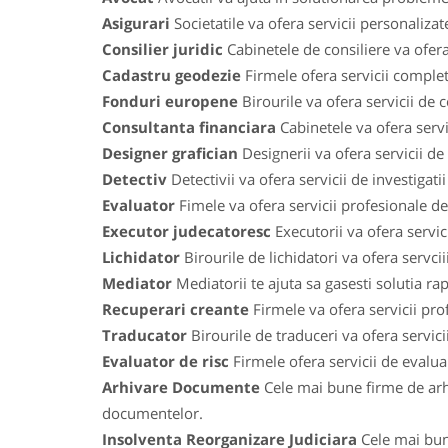
Asigurari
Societatile va ofera servicii personaliza
Consilier juridic
Cabinetele de consiliere va ofera
Cadastru geodezie
Firmele ofera servicii comple
Fonduri europene
Birourile va ofera servicii de
Consultanta financiara
Cabinetele va ofera servic
Designer grafician
Designerii va ofera servicii de
Detectiv
Detectivii va ofera servicii de investigat
Evaluator
Fimele va ofera servicii profesionale de 
Executor judecatoresc
Executorii va ofera servic
Lichidator
Birourile de lichidatori va ofera servci
Mediator
Mediatorii te ajuta sa gasesti solutia ra
Recuperari creante
Firmele va ofera servicii prof
Traducator
Birourile de traduceri va ofera servic
Evaluator de risc
Firmele ofera servicii de evaluari
Arhivare Documente
Cele mai bune firme de arh
documentelor.
Insolventa Reorganizare Judiciara
Cele mai bune