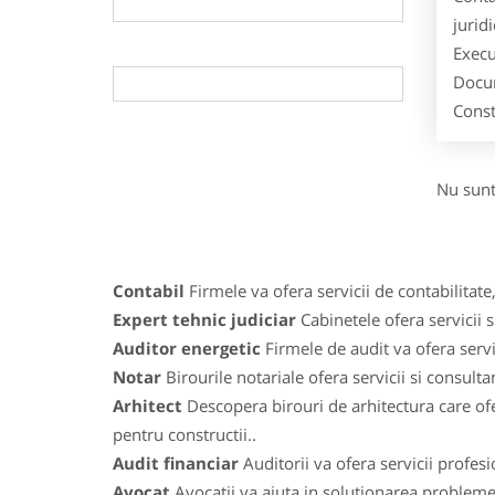
jurid
Execu
Docum
Const
Nu sunt
Contabil
Firmele va ofera servicii de contabilitate,
Expert tehnic judiciar
Cabinetele ofera servicii s
Auditor energetic
Firmele de audit va ofera servic
Notar
Birourile notariale ofera servicii si consulta
Arhitect
Descopera birouri de arhitectura care ofe
pentru constructii..
Audit financiar
Auditorii va ofera servicii profes
Avocat
Avocatii va ajuta in solutionarea problemelo