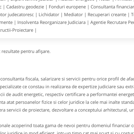
ic | Cadastru geodezie | Fonduri europene | Consultanta financiara
tor judecatoresc | Lichidator | Mediator | Recuperari creante | T
ente | Insolventa Reorganizare Judiciara | Agentie Recrutare Pers
ructii-Proiectare |
 rezultate pentru afişare.
consultanta fiscala, salarizare si servicii pentru orice profil de afac
pecializate ce constau in realizarea de expertize judiciare sau ext
ii de audit energetic, respectiv certificare a performantei energeti
nta atat persoanelor fizice si celor juridice la cele mai inalte stand
ra servicii de proiectare, dezvoltare a conceptului arhitectural, 
ionale acoperind toata gama de nevoi pentru domeniul financiar con
r juridice in mod eficient, intr-un timp cat mai scurt si cu costur