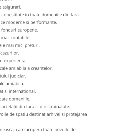
 asigurari.
i onestitate in toate domeniile din tara.
fice moderne si performante.
de fonduri europene.
nciar-contabile.
ele mai mici preturi.
cazurilor.
cu experienta.
cale amiabila a creantelor.
ului judiciar.
ale amiabila.
t si international.
toate domeniile.
ocietatii din tara si din strainatate.
le de spatiu destinat arhivei si protejarea
aneasca, care acopera toate nevoile de