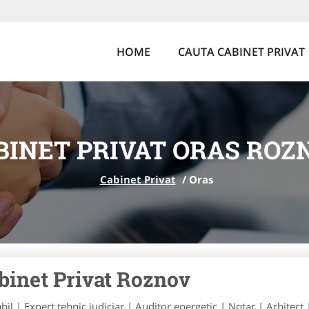
HOME
CAUTA CABINET PRIVAT
BINET PRIVAT ORAS ROZ
Cabinet Privat
/
Oras
binet Privat Roznov
bil | Expert tehnic judiciar | Auditor energetic | Notar | Arhitect 