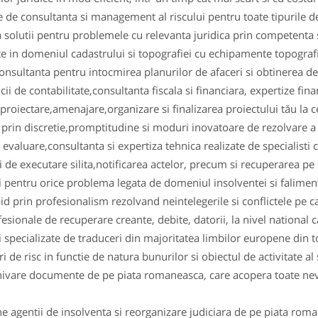
te de consultanta si management al riscului pentru toate tipurile de
 solutii pentru problemele cu relevanta juridica prin competenta s
te in domeniul cadastrului si topografiei cu echipamente topogra
 consultanta pentru intocmirea planurilor de afaceri si obtinerea 
ii de contabilitate,consultanta fiscala si financiara, expertize fina
 proiectare,amenajare,organizare si finalizarea proiectului tău la c
ii prin discretie,promptitudine si moduri inovatoare de rezolvare a 
evaluare,consultanta si expertiza tehnica realizate de specialisti 
i de executare silita,notificarea actelor, precum si recuperarea pe 
ii pentru orice problema legata de domeniul insolventei si faliment
pid prin profesionalism rezolvand neintelegerile si conflictele pe c
esionale de recuperare creante, debite, datorii, la nivel national ca
ii specializate de traduceri din majoritatea limbilor europene din 
 de risc in functie de natura bunurilor si obiectul de activitate al s
ivare documente de pe piata romaneasca, care acopera toate nevoi
 agentii de insolventa si reorganizare judiciara de pe piata rom