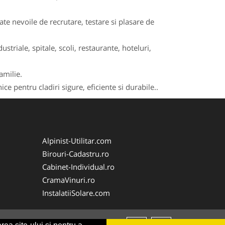
e nevoile de recrutare, testare si plasare de
striale, spitale, scoli, restaurante, hoteluri,
amilie.
ce pentru cladiri sigure, eficiente si durabile..
Alpinist-Utilitar.com
Birouri-Cadastru.ro
Cabinet-Individual.ro
CramaVinuri.ro
InstalatiiSolare.com