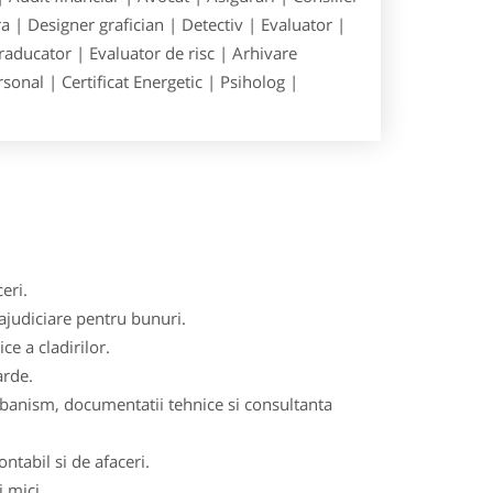
 | Designer grafician | Detectiv | Evaluator |
raducator | Evaluator de risc | Arhivare
onal | Certificat Energetic | Psiholog |
eri.
rajudiciare pentru bunuri.
ce a cladirilor.
arde.
urbanism, documentatii tehnice si consultanta
tabil si de afaceri.
i mici.