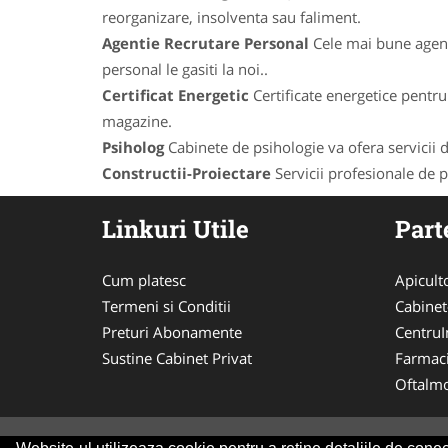
reorganizare, insolventa sau faliment.
Agentie Recrutare Personal
Cele mai bune agenti
personal le gasiti la noi..
Certificat Energetic
Certificate energetice pentru 
magazine.
Psiholog
Cabinete de psihologie va ofera servicii de
Constructii-Proiectare
Servicii profesionale de pr
Linkuri Utile
Part
Cum platesc
Apicult
Termeni si Conditii
Cabinet
Preturi Abonamente
CentruIn
Sustine Cabinet Privat
Farmac
Oftalmo