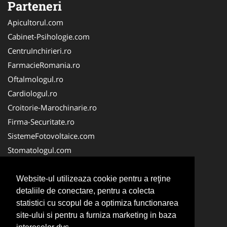
Parteneri
Apicultorul.com
Cabinet-Psihologie.com
CentruInchirieri.ro
FarmacieRomania.ro
Oftalmologul.ro
Cardiologul.ro
Croitorie-Marochinarie.ro
Firma-Securitate.ro
SistemeFotovoltaice.com
Stomatologul.com
Alpinist-Utilitar.com
Birouri-Cadastru.ro
Website-ul utilizeaza cookie pentru a reţine
detaliile de conectare, pentru a colecta
Cabinet-Individual.ro
statistici cu scopul de a optimiza functionarea
CramaVinuri.ro
site-ului si pentru a furniza marketing in baza
InstalatiiSolare.com