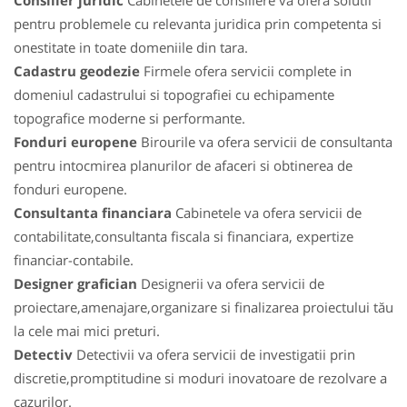
Consilier juridic
Cabinetele de consiliere va ofera solutii
pentru problemele cu relevanta juridica prin competenta si
onestitate in toate domeniile din tara.
Cadastru geodezie
Firmele ofera servicii complete in
domeniul cadastrului si topografiei cu echipamente
topografice moderne si performante.
Fonduri europene
Birourile va ofera servicii de consultanta
pentru intocmirea planurilor de afaceri si obtinerea de
fonduri europene.
Consultanta financiara
Cabinetele va ofera servicii de
contabilitate,consultanta fiscala si financiara, expertize
financiar-contabile.
Designer grafician
Designerii va ofera servicii de
proiectare,amenajare,organizare si finalizarea proiectului tău
la cele mai mici preturi.
Detectiv
Detectivii va ofera servicii de investigatii prin
discretie,promptitudine si moduri inovatoare de rezolvare a
cazurilor.