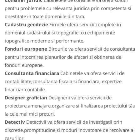
Consilier juridic
Cabinetele de consiliere va ofera solutii
pentru problemele cu relevanta juridica prin competenta si
onestitate in toate domeniile din tara.
Cadastru geodezie
Firmele ofera servicii complete in
domeniul cadastrului si topografiei cu echipamente
topografice moderne si performante.
Fonduri europene
Birourile va ofera servicii de consultanta
pentru intocmirea planurilor de afaceri si obtinerea de
fonduri europene.
Consultanta financiara
Cabinetele va ofera servicii de
contabilitate,consultanta fiscala si financiara, expertize
financiar-contabile.
Designer grafician
Designerii va ofera servicii de
proiectare,amenajare,organizare si finalizarea proiectului tău
la cele mai mici preturi.
Detectiv
Detectivii va ofera servicii de investigatii prin
discretie,promptitudine si moduri inovatoare de rezolvare a
cazurilor.