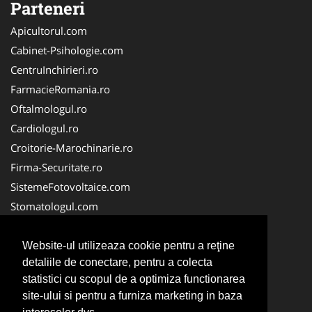
Parteneri
Apicultorul.com
Cabinet-Psihologie.com
CentruInchirieri.ro
FarmacieRomania.ro
Oftalmologul.ro
Cardiologul.ro
Croitorie-Marochinarie.ro
Firma-Securitate.ro
SistemeFotovoltaice.com
Stomatologul.com
Alpinist-Utilitar.com
Birouri-Cadastru.ro
Website-ul utilizeaza cookie pentru a reţine
detaliile de conectare, pentru a colecta
Cabinet-Individual.ro
statistici cu scopul de a optimiza functionarea
CramaVinuri.ro
site-ului si pentru a furniza marketing in baza
InstalatiiSolare.com