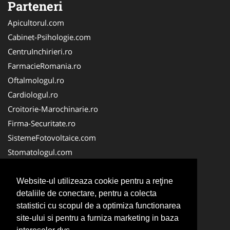
Parteneri
Apicultorul.com
Cabinet-Psihologie.com
CentruInchirieri.ro
FarmacieRomania.ro
Oftalmologul.ro
Cardiologul.ro
Croitorie-Marochinarie.ro
Firma-Securitate.ro
SistemeFotovoltaice.com
Stomatologul.com
Alpinist-Utilitar.com
Birouri-Cadastru.ro
Website-ul utilizeaza cookie pentru a reţine
detaliile de conectare, pentru a colecta
Cabinet-Individual.ro
statistici cu scopul de a optimiza functionarea
CramaVinuri.ro
site-ului si pentru a furniza marketing in baza
InstalatiiSolare.com