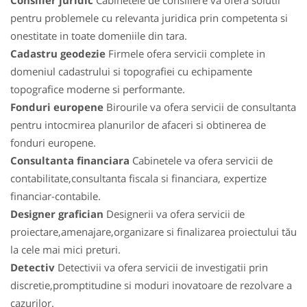
Consilier juridic
Cabinetele de consiliere va ofera solutii
pentru problemele cu relevanta juridica prin competenta si
onestitate in toate domeniile din tara.
Cadastru geodezie
Firmele ofera servicii complete in
domeniul cadastrului si topografiei cu echipamente
topografice moderne si performante.
Fonduri europene
Birourile va ofera servicii de consultanta
pentru intocmirea planurilor de afaceri si obtinerea de
fonduri europene.
Consultanta financiara
Cabinetele va ofera servicii de
contabilitate,consultanta fiscala si financiara, expertize
financiar-contabile.
Designer grafician
Designerii va ofera servicii de
proiectare,amenajare,organizare si finalizarea proiectului tău
la cele mai mici preturi.
Detectiv
Detectivii va ofera servicii de investigatii prin
discretie,promptitudine si moduri inovatoare de rezolvare a
cazurilor.