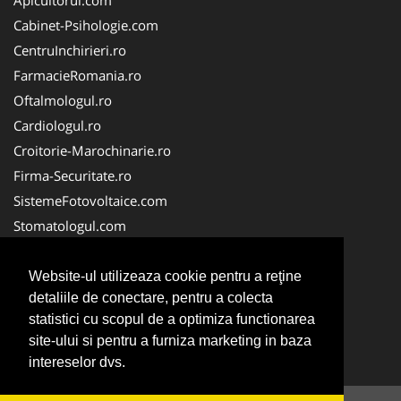
Cabinet-Psihologie.com
CentruInchirieri.ro
FarmacieRomania.ro
Oftalmologul.ro
Cardiologul.ro
Croitorie-Marochinarie.ro
Firma-Securitate.ro
SistemeFotovoltaice.com
Stomatologul.com
Alpinist-Utilitar.com
Birouri-Cadastru.ro
Website-ul utilizeaza cookie pentru a reţine
detaliile de conectare, pentru a colecta
Cabinet-Individual.ro
statistici cu scopul de a optimiza functionarea
CramaVinuri.ro
site-ului si pentru a furniza marketing in baza
InstalatiiSolare.com
intereselor dvs.