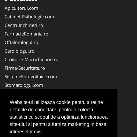
Apicultorul.com
Cabinet-Psihologie.com
CentruInchirieri.ro
FarmacieRomania.ro
Oftalmologul.ro
Cardiologul.ro
Croitorie-Marochinarie.ro
Firma-Securitate.ro
SistemeFotovoltaice.com
Stomatologul.com
Alpinist-Utilitar.com
Birouri-Cadastru.ro
Website-ul utilizeaza cookie pentru a reţine
detaliile de conectare, pentru a colecta
Cabinet-Individual.ro
statistici cu scopul de a optimiza functionarea
CramaVinuri.ro
site-ului si pentru a furniza marketing in baza
InstalatiiSolare.com
intereselor dvs.