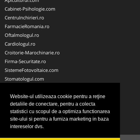
Cabinet-Psihologie.com
CentruInchirieri.ro
FarmacieRomania.ro
Oftalmologul.ro
Cardiologul.ro
Croitorie-Marochinarie.ro
Firma-Securitate.ro
SistemeFotovoltaice.com
Stomatologul.com
Alpinist-Utilitar.com
Birouri-Cadastru.ro
Website-ul utilizeaza cookie pentru a reţine
detaliile de conectare, pentru a colecta
Cabinet-Individual.ro
statistici cu scopul de a optimiza functionarea
CramaVinuri.ro
site-ului si pentru a furniza marketing in baza
InstalatiiSolare.com
intereselor dvs.