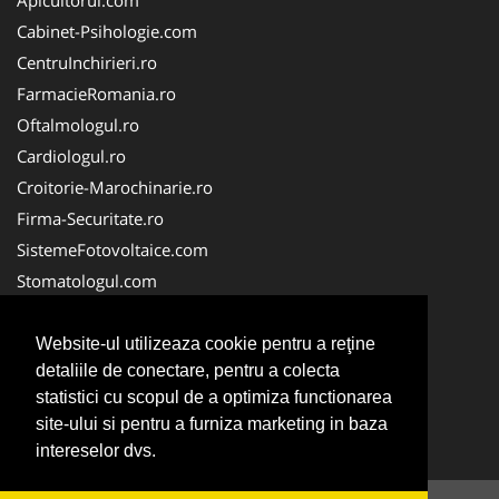
Cabinet-Psihologie.com
CentruInchirieri.ro
FarmacieRomania.ro
Oftalmologul.ro
Cardiologul.ro
Croitorie-Marochinarie.ro
Firma-Securitate.ro
SistemeFotovoltaice.com
Stomatologul.com
Alpinist-Utilitar.com
Birouri-Cadastru.ro
Website-ul utilizeaza cookie pentru a reţine
detaliile de conectare, pentru a colecta
Cabinet-Individual.ro
statistici cu scopul de a optimiza functionarea
CramaVinuri.ro
site-ului si pentru a furniza marketing in baza
InstalatiiSolare.com
intereselor dvs.