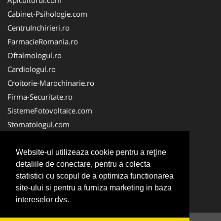
Cabinet-Psihologie.com
CentruInchirieri.ro
FarmacieRomania.ro
Oftalmologul.ro
Cardiologul.ro
Croitorie-Marochinarie.ro
Firma-Securitate.ro
SistemeFotovoltaice.com
Stomatologul.com
Alpinist-Utilitar.com
Birouri-Cadastru.ro
Website-ul utilizeaza cookie pentru a reţine
detaliile de conectare, pentru a colecta
Cabinet-Individual.ro
statistici cu scopul de a optimiza functionarea
CramaVinuri.ro
site-ului si pentru a furniza marketing in baza
InstalatiiSolare.com
intereselor dvs.