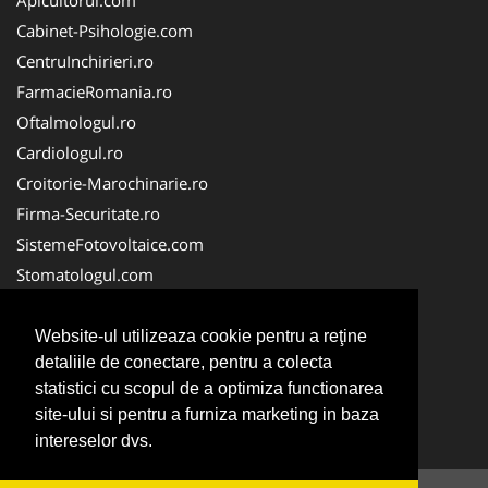
Cabinet-Psihologie.com
CentruInchirieri.ro
FarmacieRomania.ro
Oftalmologul.ro
Cardiologul.ro
Croitorie-Marochinarie.ro
Firma-Securitate.ro
SistemeFotovoltaice.com
Stomatologul.com
Alpinist-Utilitar.com
Birouri-Cadastru.ro
Website-ul utilizeaza cookie pentru a reţine
detaliile de conectare, pentru a colecta
Cabinet-Individual.ro
statistici cu scopul de a optimiza functionarea
CramaVinuri.ro
site-ului si pentru a furniza marketing in baza
InstalatiiSolare.com
intereselor dvs.