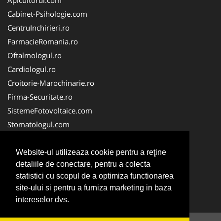
Cabinet-Psihologie.com
CentruInchirieri.ro
FarmacieRomania.ro
Oftalmologul.ro
Cardiologul.ro
Croitorie-Marochinarie.ro
Firma-Securitate.ro
SistemeFotovoltaice.com
Stomatologul.com
Alpinist-Utilitar.com
Birouri-Cadastru.ro
Website-ul utilizeaza cookie pentru a reţine
detaliile de conectare, pentru a colecta
Cabinet-Individual.ro
statistici cu scopul de a optimiza functionarea
CramaVinuri.ro
site-ului si pentru a furniza marketing in baza
InstalatiiSolare.com
intereselor dvs.