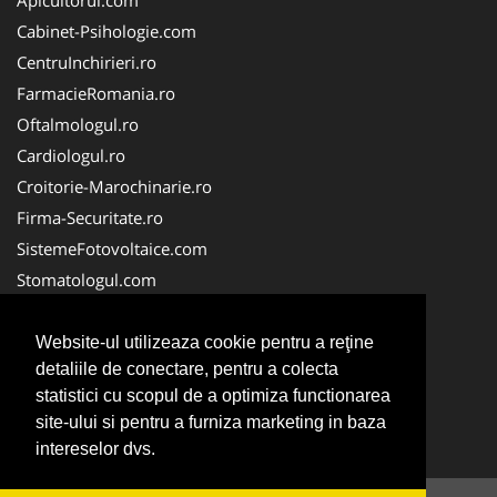
Cabinet-Psihologie.com
CentruInchirieri.ro
FarmacieRomania.ro
Oftalmologul.ro
Cardiologul.ro
Croitorie-Marochinarie.ro
Firma-Securitate.ro
SistemeFotovoltaice.com
Stomatologul.com
Alpinist-Utilitar.com
Birouri-Cadastru.ro
Website-ul utilizeaza cookie pentru a reţine
detaliile de conectare, pentru a colecta
Cabinet-Individual.ro
statistici cu scopul de a optimiza functionarea
CramaVinuri.ro
site-ului si pentru a furniza marketing in baza
InstalatiiSolare.com
intereselor dvs.