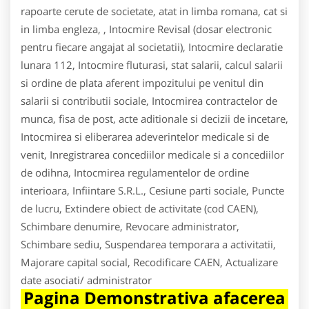
rapoarte cerute de societate, atat in limba romana, cat si
in limba engleza, , Intocmire Revisal (dosar electronic
pentru fiecare angajat al societatii), Intocmire declaratie
lunara 112, Intocmire fluturasi, stat salarii, calcul salarii
si ordine de plata aferent impozitului pe venitul din
salarii si contributii sociale, Intocmirea contractelor de
munca, fisa de post, acte aditionale si decizii de incetare,
Intocmirea si eliberarea adeverintelor medicale si de
venit, Inregistrarea concediilor medicale si a concediilor
de odihna, Intocmirea regulamentelor de ordine
interioara, Infiintare S.R.L., Cesiune parti sociale, Puncte
de lucru, Extindere obiect de activitate (cod CAEN),
Schimbare denumire, Revocare administrator,
Schimbare sediu, Suspendarea temporara a activitatii,
Majorare capital social, Recodificare CAEN, Actualizare
date asociati/ administrator
Pagina Demonstrativa afacerea