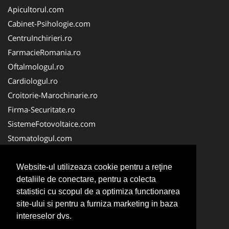
Apicultorul.com
Cabinet-Psihologie.com
CentruInchirieri.ro
FarmacieRomania.ro
Oftalmologul.ro
Cardiologul.ro
Croitorie-Marochinarie.ro
Firma-Securitate.ro
SistemeFotovoltaice.com
Stomatologul.com
Alpinist-Utilitar.com
Birouri-Cadastru.ro
Website-ul utilizeaza cookie pentru a reţine
detaliile de conectare, pentru a colecta
Cabinet-Individual.ro
statistici cu scopul de a optimiza functionarea
CramaVinuri.ro
site-ului si pentru a furniza marketing in baza
InstalatiiSolare.com
intereselor dvs.