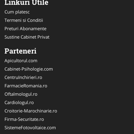
Linkuri Utile
Cum platesc
Termeni si Conditii
Preturi Abonamente
Sustine Cabinet Privat
Parteneri
Apicultorul.com
Cabinet-Psihologie.com
CentruInchirieri.ro
FarmacieRomania.ro
Oftalmologul.ro
Cardiologul.ro
Croitorie-Marochinarie.ro
Firma-Securitate.ro
SistemeFotovoltaice.com