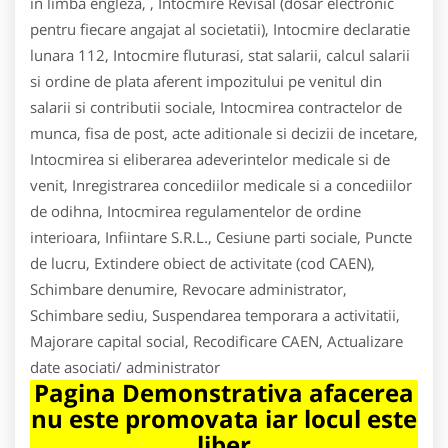
in limba engleza, , Intocmire Revisal (dosar electronic
pentru fiecare angajat al societatii), Intocmire declaratie
lunara 112, Intocmire fluturasi, stat salarii, calcul salarii
si ordine de plata aferent impozitului pe venitul din
salarii si contributii sociale, Intocmirea contractelor de
munca, fisa de post, acte aditionale si decizii de incetare,
Intocmirea si eliberarea adeverintelor medicale si de
venit, Inregistrarea concediilor medicale si a concediilor
de odihna, Intocmirea regulamentelor de ordine
interioara, Infiintare S.R.L., Cesiune parti sociale, Puncte
de lucru, Extindere obiect de activitate (cod CAEN),
Schimbare denumire, Revocare administrator,
Schimbare sediu, Suspendarea temporara a activitatii,
Majorare capital social, Recodificare CAEN, Actualizare
date asociati/ administrator
Pagina Demonstrativa afacerea
nu este promovata iar locul este
liber