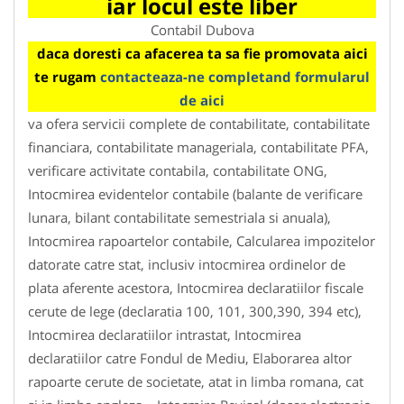
iar locul este liber
Contabil Dubova
daca doresti ca afacerea ta sa fie promovata aici
te rugam
contacteaza-ne completand formularul
de aici
va ofera servicii complete de contabilitate, contabilitate
financiara, contabilitate manageriala, contabilitate PFA,
verificare activitate contabila, contabilitate ONG,
Intocmirea evidentelor contabile (balante de verificare
lunara, bilant contabilitate semestriala si anuala),
Intocmirea rapoartelor contabile, Calcularea impozitelor
datorate catre stat, inclusiv intocmirea ordinelor de
plata aferente acestora, Intocmirea declaratiilor fiscale
cerute de lege (declaratia 100, 101, 300,390, 394 etc),
Intocmirea declaratiilor intrastat, Intocmirea
declaratiilor catre Fondul de Mediu, Elaborarea altor
rapoarte cerute de societate, atat in limba romana, cat