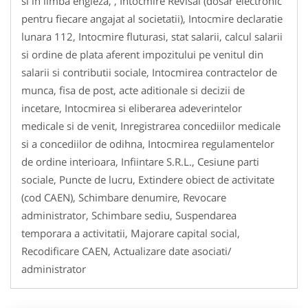
si in limba engleza, , Intocmire Revisal (dosar electronic
pentru fiecare angajat al societatii), Intocmire declaratie
lunara 112, Intocmire fluturasi, stat salarii, calcul salarii
si ordine de plata aferent impozitului pe venitul din
salarii si contributii sociale, Intocmirea contractelor de
munca, fisa de post, acte aditionale si decizii de
incetare, Intocmirea si eliberarea adeverintelor
medicale si de venit, Inregistrarea concediilor medicale
si a concediilor de odihna, Intocmirea regulamentelor
de ordine interioara, Infiintare S.R.L., Cesiune parti
sociale, Puncte de lucru, Extindere obiect de activitate
(cod CAEN), Schimbare denumire, Revocare
administrator, Schimbare sediu, Suspendarea
temporara a activitatii, Majorare capital social,
Recodificare CAEN, Actualizare date asociati/
administrator