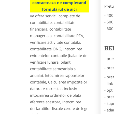
contacteaza-ne completand
Pretu
formularul de aici
- 400
va ofera servicii complete de
- 500
contabilitate, contabilitate
- 600
financiara, contabilitate
manageriala, contabilitate PFA,
verificare activitate contabila,
BE
contabilitate ONG, Intocmirea
evidentelor contabile (balante de
- pre
verificare lunara, bilant
- pre
contabilitate semestriala si
anuala), Intocmirea rapoartelor
- pre
contabile, Calcularea impozitelor
- lin
datorate catre stat, inclusiv
- opt
intocmirea ordinelor de plata
- pre
aferente acestora, Intocmirea
- sup
declaratiilor fiscale cerute de lege
- ada