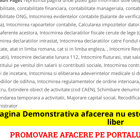
abil Faget
reprezinta pagina unde puteti gasi informatii utile de
bilitate, contabilitate financiara, contabilitate manageriala, contabi
bilitate ONG, Intocmirea evidentelor contabile (balante de verificar
a), Intocmirea rapoartelor contabile, Calcularea impozitelor datora
 aferente acestora, Intocmirea declaratiilor fiscale cerute de lege 
mirea declaratiilor intrastat, Intocmirea declaratiilor catre Fondu
tate, atat in limba romana, cat si in limba engleza, , Intocmire Revi
atii), Intocmire declaratie lunara 112, Intocmire fluturasi, stat salar
itului pe venitul din salarii si contributii sociale, Intocmirea cont
ii de incetare, Intocmirea si eliberarea adeverintelor medicale si d
diilor de odihna, Intocmirea regulamentelor de ordine interioara, I
cru, Extindere obiect de activitate (cod CAEN), Schimbare denumi
ndarea temporara a activitatii, Majorare capital social, Recodifica
istrator
agina Demonstrativa afacerea nu este
liber
PROMOVARE AFACERE PE PORTALU