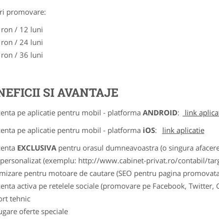
ri promovare:
 ron / 12 luni
 ron / 24 luni
 ron / 36 luni
NEFICII SI AVANTAJE
zenta pe aplicatie pentru mobil - platforma
ANDROID
:
link aplica
zenta pe aplicatie pentru mobil - platforma
iOS
:
link aplicatie
zenta
EXCLUSIVA
pentru orasul dumneavoastra (o singura afacere p
k personalizat (exemplu: http://www.cabinet-privat.ro/contabil/targ
imizare pentru motoare de cautare (SEO pentru pagina promovata
zenta activa pe retelele sociale (promovare pe Facebook, Twitter,
ort tehnic
ugare oferte speciale