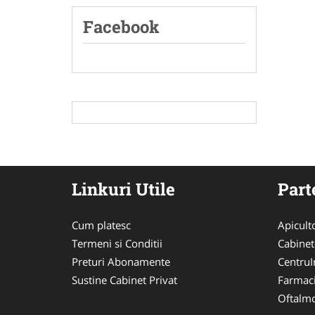
Facebook
Linkuri Utile
Part
Cum platesc
Apicult
Termeni si Conditii
Cabinet
Preturi Abonamente
CentruIn
Sustine Cabinet Privat
Farmac
Oftalmo