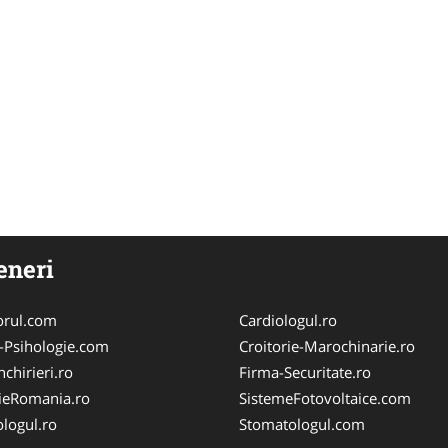
eneri
orul.com
Cardiologul.ro
-Psihologie.com
Croitorie-Marochinarie.ro
chirieri.ro
Firma-Securitate.ro
ieRomania.ro
SistemeFotovoltaice.com
logul.ro
Stomatologul.com