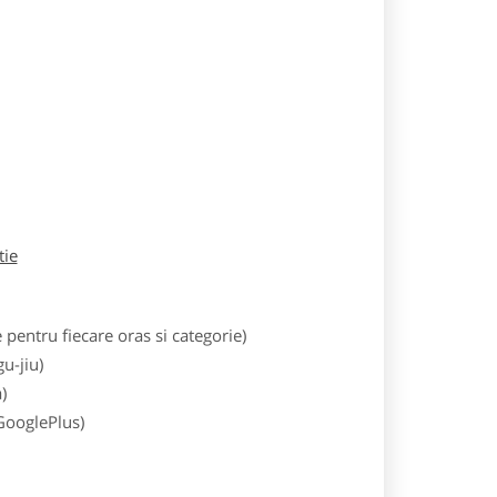
tie
entru fiecare oras si categorie)
u-jiu)
)
 GooglePlus)