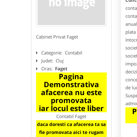
Cont
conta
conta
anual
plata
Cabinet Privat Faget
Intoc
socie
Categorie:
Contabil
societ
Judet:
Cluj
impoz
Oras:
Faget
deciz
Pagina
conce
Demonstrativa
de lu
afacerea nu este
Suspe
promovata
admin
iar locul este liber
P
Contabil Faget
daca doresti ca afacerea ta sa
fie promovata aici te rugam