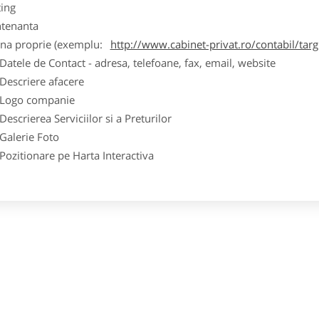
ting
tenanta
ina proprie (exemplu:
http://www.cabinet-privat.ro/contabil/targ
ele de Contact - adresa, telefoane, fax, email, website
scriere afacere
go companie
crierea Serviciilor si a Preturilor
lerie Foto
itionare pe Harta Interactiva