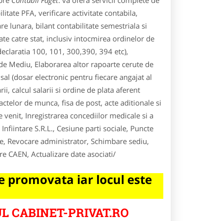
spre
Contabil Faget
. va ofera servicii complete de
litate PFA, verificare activitate contabila,
e lunara, bilant contabilitate semestriala si
te catre stat, inclusiv intocmirea ordinelor de
(declaratia 100, 101, 300,390, 394 etc),
l de Mediu, Elaborarea altor rapoarte cerute de
sal (dosar electronic pentru fiecare angajat al
ii, calcul salarii si ordine de plata aferent
ractelor de munca, fisa de post, acte aditionale si
e venit, Inregistrarea concediilor medicale si a
nfiintare S.R.L., Cesiune parti sociale, Puncte
re, Revocare administrator, Schimbare sediu,
re CAEN, Actualizare date asociati/
 promovata iar locul este
L CABINET-PRIVAT.RO