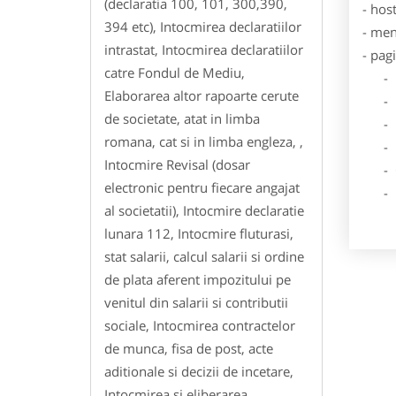
(declaratia 100, 101, 300,390,
- hos
394 etc), Intocmirea declaratiilor
- men
intrastat, Intocmirea declaratiilor
- pag
catre Fondul de Mediu,
- Dat
Elaborarea altor rapoarte cerute
- De
de societate, atat in limba
- Lo
romana, cat si in limba engleza, ,
- Des
Intocmire Revisal (dosar
- Ga
electronic pentru fiecare angajat
- Poz
al societatii), Intocmire declaratie
lunara 112, Intocmire fluturasi,
stat salarii, calcul salarii si ordine
de plata aferent impozitului pe
venitul din salarii si contributii
sociale, Intocmirea contractelor
de munca, fisa de post, acte
aditionale si decizii de incetare,
Intocmirea si eliberarea