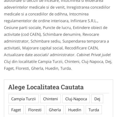
aditionale si decizii de incetare, Intocmirea si eliberarea
adeverintelor medicale si de venit, Inregistrarea concediilor
medicale si a concediilor de odihna, Intocmirea
regulamentelor de ordine interioara, Infiintare S.R.L.,
Cesiune parti sociale, Puncte de lucru, Extindere obiect de
activitate (cod CAEN), Schimbare denumire, Revocare
administrator, Schimbare sediu, Suspendarea temporara a
activitatii, Majorare capital social, Recodificare CAEN,
Actualizare date asociati/ administrator.
Cabinet Privat judet
Cluj
din localitatile Campia Turzii, Chinteni, Cluj-Napoca, Dej,
Faget, Floresti, Gherla, Huedin, Turda.
Alege Localitatea Cautata
Campia Turzii
Chinteni
Cluj-Napoca
Dej
Faget
Floresti
Gherla
Huedin
Turda