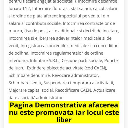
pentru fiecare angajat al societatii), Intocmire declaratie
lunara 112, Intocmire fluturasi, stat salarii, calcul salarii
si ordine de plata aferent impozitului pe venitul din
salarii si contributii sociale, Intocmirea contractelor de
munca, fisa de post, acte aditionale si decizii de incetare,
Intocmirea si eliberarea adeverintelor medicale si de
venit, Inregistrarea concediilor medicale si a concediilor
de odihna, Intocmirea regulamentelor de ordine
interioara, Infiintare S.R.L., Cesiune parti sociale, Puncte
de lucru, Extindere obiect de activitate (cod CAEN),
Schimbare denumire, Revocare administrator,
Schimbare sediu, Suspendarea temporara a activitatii,
Majorare capital social, Recodificare CAEN, Actualizare
date asociati/ administrator
Pagina Demonstrativa afacerea
nu este promovata iar locul este
liber