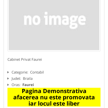
Cabinet Privat Faurei
Categorie:
Contabil
Judet:
Braila
Oras:
Faurei
Pagina Demonstrativa
afacerea nu este promovata
iar locul este liber