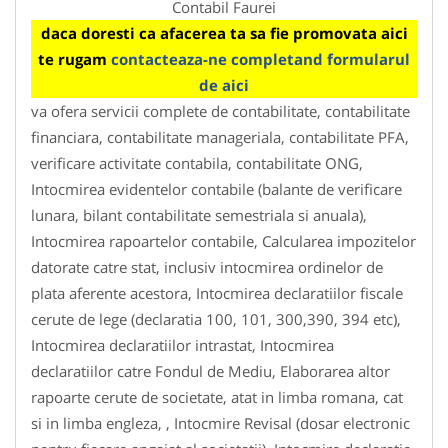
Contabil Faurei
daca doresti ca afacerea ta sa fie promovata aici
te rugam
contacteaza-ne completand formularul
de aici
va ofera servicii complete de contabilitate, contabilitate
financiara, contabilitate manageriala, contabilitate PFA,
verificare activitate contabila, contabilitate ONG,
Intocmirea evidentelor contabile (balante de verificare
lunara, bilant contabilitate semestriala si anuala),
Intocmirea rapoartelor contabile, Calcularea impozitelor
datorate catre stat, inclusiv intocmirea ordinelor de
plata aferente acestora, Intocmirea declaratiilor fiscale
cerute de lege (declaratia 100, 101, 300,390, 394 etc),
Intocmirea declaratiilor intrastat, Intocmirea
declaratiilor catre Fondul de Mediu, Elaborarea altor
rapoarte cerute de societate, atat in limba romana, cat
si in limba engleza, , Intocmire Revisal (dosar electronic