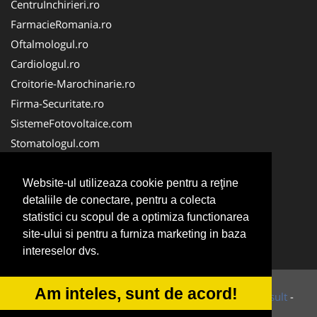
CentruInchirieri.ro
FarmacieRomania.ro
Oftalmologul.ro
Cardiologul.ro
Croitorie-Marochinarie.ro
Firma-Securitate.ro
SistemeFotovoltaice.com
Stomatologul.com
Alpinist-Utilitar.com
Birouri-Cadastru.ro
Website-ul utilizeaza cookie pentru a reţine
detaliile de conectare, pentru a colecta
Cabinet-Individual.ro
statistici cu scopul de a optimiza functionarea
CramaVinuri.ro
site-ului si pentru a furniza marketing in baza
InstalatiiSolare.com
intereselor dvs.
Am inteles, sunt de acord!
© 2014-2026 Powered by
VilonMedia
&
Tokaido Consult
-
ANPC
SOL