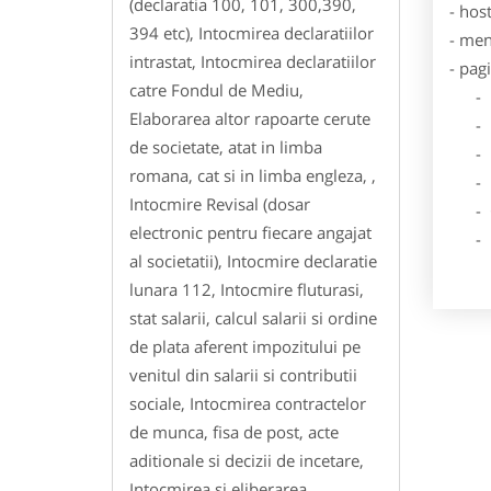
(declaratia 100, 101, 300,390,
- hos
394 etc), Intocmirea declaratiilor
- men
intrastat, Intocmirea declaratiilor
- pag
catre Fondul de Mediu,
- Dat
Elaborarea altor rapoarte cerute
- De
de societate, atat in limba
- Lo
romana, cat si in limba engleza, ,
- Des
Intocmire Revisal (dosar
- Ga
electronic pentru fiecare angajat
- Poz
al societatii), Intocmire declaratie
lunara 112, Intocmire fluturasi,
stat salarii, calcul salarii si ordine
de plata aferent impozitului pe
venitul din salarii si contributii
sociale, Intocmirea contractelor
de munca, fisa de post, acte
aditionale si decizii de incetare,
Intocmirea si eliberarea