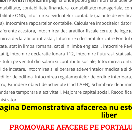
bil Floresti
reprezinta pagina unde puteti gasi informatii utile 
ntabilitate, contabilitate financiara, contabilitate manageriala, cont
bilitate ONG, Intocmirea evidentelor contabile (balante de verificar
a), Intocmirea rapoartelor contabile, Calcularea impozitelor datora
 aferente acestora, Intocmirea declaratiilor fiscale cerute de lege 
mirea declaratiilor intrastat, Intocmirea declaratiilor catre Fondu
tate, atat in limba romana, cat si in limba engleza, , Intocmire Revi
atii), Intocmire declaratie lunara 112, Intocmire fluturasi, stat salar
itului pe venitul din salarii si contributii sociale, Intocmirea cont
ii de incetare, Intocmirea si eliberarea adeverintelor medicale si d
diilor de odihna, Intocmirea regulamentelor de ordine interioara, I
cru, Extindere obiect de activitate (cod CAEN), Schimbare denumi
ndarea temporara a activitatii, Majorare capital social, Recodifica
istrator
agina Demonstrativa afacerea nu este
liber
PROMOVARE AFACERE PE PORTALU