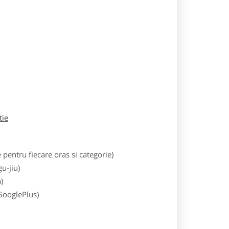
tie
entru fiecare oras si categorie)
u-jiu)
)
 GooglePlus)