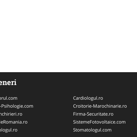
eneri
orul.com
Cardiologul.ro
-Psihologie.com
Croitorie-Marochinarie.ro
chirieri.ro
Firma-Securitate.ro
ieRomania.ro
SistemeFotovoltaice.com
logul.ro
Stomatologul.com