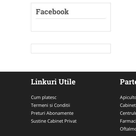
Facebook
Linkuri Utile
Part
Cum platesc
Apicult
Termeni si Conditii
Cabinet
Preturi Abonamente
CentruIn
Sustine Cabinet Privat
Farmac
Oftalmo