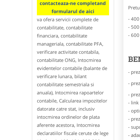
contacteaza-ne completand
Pretu
formularul de aici
- 400
va ofera servicii complete de
- 500
contabilitate, contabilitate
- 600
financiara, contabilitate
manageriala, contabilitate PFA,
verificare activitate contabila,
BE
contabilitate ONG, Intocmirea
evidentelor contabile (balante de
- pre
verificare lunara, bilant
- pre
contabilitate semestriala si
anuala), Intocmirea rapoartelor
- pre
contabile, Calcularea impozitelor
- lin
datorate catre stat, inclusiv
- opt
intocmirea ordinelor de plata
- pre
aferente acestora, Intocmirea
- sup
declaratiilor fiscale cerute de lege
- ada