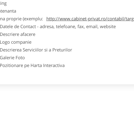
ting
tenanta
ina proprie (exemplu:
http://www.cabinet-privat.ro/contabil/targ
ele de Contact - adresa, telefoane, fax, email, website
scriere afacere
go companie
crierea Serviciilor si a Preturilor
lerie Foto
itionare pe Harta Interactiva