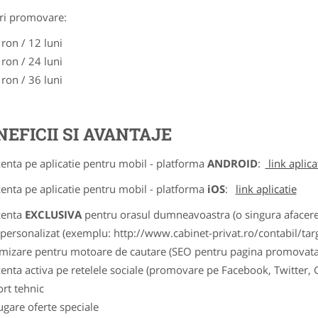
ri promovare:
 ron / 12 luni
 ron / 24 luni
 ron / 36 luni
NEFICII SI AVANTAJE
zenta pe aplicatie pentru mobil - platforma
ANDROID
:
link aplica
zenta pe aplicatie pentru mobil - platforma
iOS
:
link aplicatie
zenta
EXCLUSIVA
pentru orasul dumneavoastra (o singura afacere p
k personalizat (exemplu: http://www.cabinet-privat.ro/contabil/targ
imizare pentru motoare de cautare (SEO pentru pagina promovata
zenta activa pe retelele sociale (promovare pe Facebook, Twitter,
ort tehnic
ugare oferte speciale