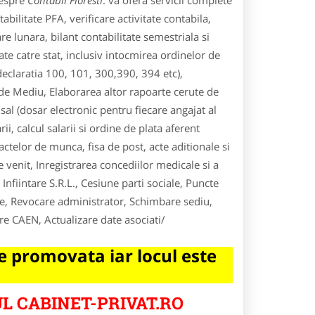
despre
Contabil Floresti
. va ofera servicii complete
abilitate PFA, verificare activitate contabila,
e lunara, bilant contabilitate semestriala si
te catre stat, inclusiv intocmirea ordinelor de
(declaratia 100, 101, 300,390, 394 etc),
l de Mediu, Elaborarea altor rapoarte cerute de
sal (dosar electronic pentru fiecare angajat al
ii, calcul salarii si ordine de plata aferent
ractelor de munca, fisa de post, acte aditionale si
e venit, Inregistrarea concediilor medicale si a
nfiintare S.R.L., Cesiune parti sociale, Puncte
re, Revocare administrator, Schimbare sediu,
re CAEN, Actualizare date asociati/
 promovata iar locul este
L CABINET-PRIVAT.RO