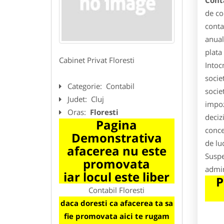
Conta
de co
conta
anual
plata
Cabinet Privat Floresti
Intoc
socie
Categorie:
Contabil
societ
Judet:
Cluj
impoz
Oras:
Floresti
deciz
Pagina
conce
Demonstrativa
de lu
afacerea nu este
Suspe
promovata
admin
iar locul este liber
P
Contabil Floresti
daca doresti ca afacerea ta sa
fie promovata aici te rugam