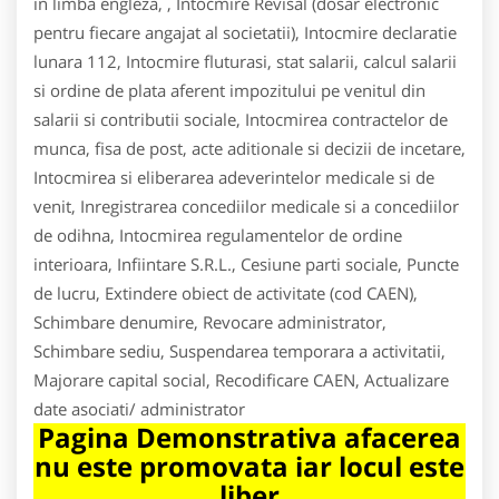
in limba engleza, , Intocmire Revisal (dosar electronic
pentru fiecare angajat al societatii), Intocmire declaratie
lunara 112, Intocmire fluturasi, stat salarii, calcul salarii
si ordine de plata aferent impozitului pe venitul din
salarii si contributii sociale, Intocmirea contractelor de
munca, fisa de post, acte aditionale si decizii de incetare,
Intocmirea si eliberarea adeverintelor medicale si de
venit, Inregistrarea concediilor medicale si a concediilor
de odihna, Intocmirea regulamentelor de ordine
interioara, Infiintare S.R.L., Cesiune parti sociale, Puncte
de lucru, Extindere obiect de activitate (cod CAEN),
Schimbare denumire, Revocare administrator,
Schimbare sediu, Suspendarea temporara a activitatii,
Majorare capital social, Recodificare CAEN, Actualizare
date asociati/ administrator
Pagina Demonstrativa afacerea
nu este promovata iar locul este
liber