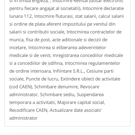
si in limba engleza, , Intocmire Revisal (dosar electronic
pentru fiecare angajat al societatii), Intocmire declaratie
lunara 112, Intocmire fluturasi, stat salarii, calcul salarii
si ordine de plata aferent impozitului pe venitul din
salarii si contributii sociale, Intocmirea contractelor de
munca, fisa de post, acte aditionale si decizii de
incetare, Intocmirea si eliberarea adeverintelor
medicale si de venit, Inregistrarea concediilor medicale
si a concediilor de odihna, Intocmirea regulamentelor
de ordine interioara, Infiintare S.R.L., Cesiune parti
sociale, Puncte de lucru, Extindere obiect de activitate
(cod CAEN), Schimbare denumire, Revocare
administrator, Schimbare sediu, Suspendarea
temporara a activitatii, Majorare capital social,
Recodificare CAEN, Actualizare date asociati/
administrator