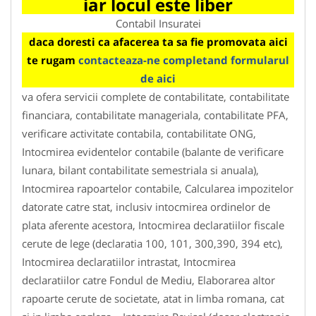
iar locul este liber
Contabil Insuratei
daca doresti ca afacerea ta sa fie promovata aici
te rugam
contacteaza-ne completand formularul
de aici
va ofera servicii complete de contabilitate, contabilitate
financiara, contabilitate manageriala, contabilitate PFA,
verificare activitate contabila, contabilitate ONG,
Intocmirea evidentelor contabile (balante de verificare
lunara, bilant contabilitate semestriala si anuala),
Intocmirea rapoartelor contabile, Calcularea impozitelor
datorate catre stat, inclusiv intocmirea ordinelor de
plata aferente acestora, Intocmirea declaratiilor fiscale
cerute de lege (declaratia 100, 101, 300,390, 394 etc),
Intocmirea declaratiilor intrastat, Intocmirea
declaratiilor catre Fondul de Mediu, Elaborarea altor
rapoarte cerute de societate, atat in limba romana, cat