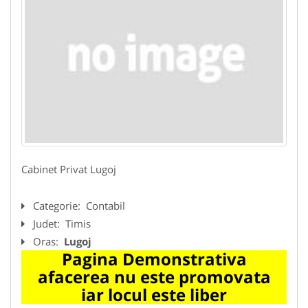
Cabinet Privat Lugoj
Categorie:
Contabil
Judet:
Timis
Oras:
Lugoj
Pagina Demonstrativa
afacerea nu este promovata
iar locul este liber