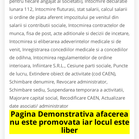
pentru fiecare angajat al societatii), Intocmire declaratie
lunara 112, Intocmire fluturasi, stat salarii, calcul salarii
si ordine de plata aferent impozitului pe venitul din
salarii si contributii sociale, Intocmirea contractelor de
munca, fisa de post, acte aditionale si decizii de incetare,
Intocmirea si eliberarea adeverintelor medicale si de
venit, Inregistrarea concediilor medicale si a concediilor
de odihna, Intocmirea regulamentelor de ordine
interioara, Infiintare S.R.L., Cesiune parti sociale, Puncte
de lucru, Extindere obiect de activitate (cod CAEN),
Schimbare denumire, Revocare administrator,
Schimbare sediu, Suspendarea temporara a activitatii,
Majorare capital social, Recodificare CAEN, Actualizare
date asociati/ administrator
Pagina Demonstrativa afacerea
nu este promovata iar locul este
liber