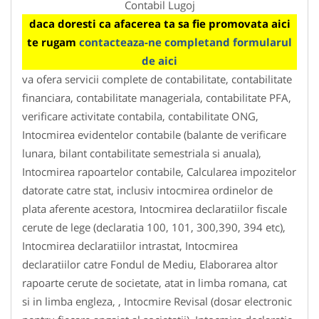
Contabil Lugoj
daca doresti ca afacerea ta sa fie promovata aici
te rugam
contacteaza-ne completand formularul
de aici
va ofera servicii complete de contabilitate, contabilitate
financiara, contabilitate manageriala, contabilitate PFA,
verificare activitate contabila, contabilitate ONG,
Intocmirea evidentelor contabile (balante de verificare
lunara, bilant contabilitate semestriala si anuala),
Intocmirea rapoartelor contabile, Calcularea impozitelor
datorate catre stat, inclusiv intocmirea ordinelor de
plata aferente acestora, Intocmirea declaratiilor fiscale
cerute de lege (declaratia 100, 101, 300,390, 394 etc),
Intocmirea declaratiilor intrastat, Intocmirea
declaratiilor catre Fondul de Mediu, Elaborarea altor
rapoarte cerute de societate, atat in limba romana, cat
si in limba engleza, , Intocmire Revisal (dosar electronic