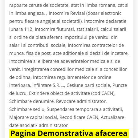
rapoarte cerute de societate, atat in limba romana, cat si
in limba engleza, , Intocmire Revisal (dosar electronic
pentru fiecare angajat al societatii), Intocmire declaratie
lunara 112, Intocmire fluturasi, stat salarii, calcul salarii
si ordine de plata aferent impozitului pe venitul din
salarii si contributii sociale, Intocmirea contractelor de
munca, fisa de post, acte aditionale si decizii de incetare,
Intocmirea si eliberarea adeverintelor medicale si de
venit, Inregistrarea concediilor medicale si a concediilor
de odihna, Intocmirea regulamentelor de ordine
interioara, Infiintare S.R.L., Cesiune parti sociale, Puncte
de lucru, Extindere obiect de activitate (cod CAEN),
Schimbare denumire, Revocare administrator,
Schimbare sediu, Suspendarea temporara a activitatii,
Majorare capital social, Recodificare CAEN, Actualizare
date asociati/ administrator
Pagina Demonstrativa afacerea