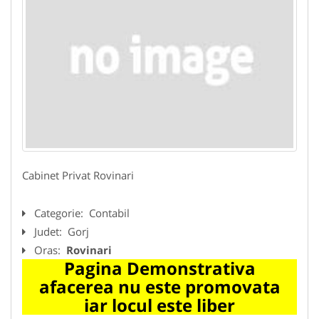
Cabinet Privat Rovinari
Categorie:
Contabil
Judet:
Gorj
Oras:
Rovinari
Pagina Demonstrativa
afacerea nu este promovata
iar locul este liber