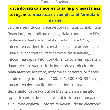
Contabil Rovinari
daca doresti ca afacerea ta sa fie promovata aici
te rugam
contacteaza-ne completand formularul
de aici
va ofera servicii complete de contabilitate, contabilitate
financiara, contabilitate manageriala, contabilitate PFA,
verificare activitate contabila, contabilitate ONG,
Intocmirea evidentelor contabile (balante de verificare
lunara, bilant contabilitate semestriala si anuala),
Intocmirea rapoartelor contabile, Calcularea impozitelor
datorate catre stat, inclusiv intocmirea ordinelor de
plata aferente acestora, Intocmirea declaratiilor fiscale
cerute de lege (declaratia 100, 101, 300,390, 394 etc),
Intocmirea declaratiilor intrastat, Intocmirea
declaratiilor catre Fondul de Mediu, Elaborarea altor
rapoarte cerute de societate, atat in limba romana, cat
si in limba engleza, , Intocmire Revisal (dosar electronic