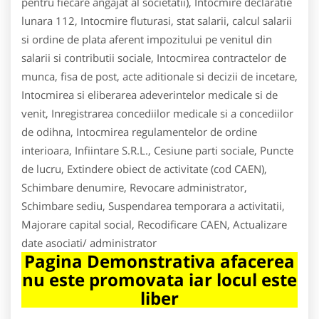
pentru fiecare angajat al societatii), Intocmire declaratie
lunara 112, Intocmire fluturasi, stat salarii, calcul salarii
si ordine de plata aferent impozitului pe venitul din
salarii si contributii sociale, Intocmirea contractelor de
munca, fisa de post, acte aditionale si decizii de incetare,
Intocmirea si eliberarea adeverintelor medicale si de
venit, Inregistrarea concediilor medicale si a concediilor
de odihna, Intocmirea regulamentelor de ordine
interioara, Infiintare S.R.L., Cesiune parti sociale, Puncte
de lucru, Extindere obiect de activitate (cod CAEN),
Schimbare denumire, Revocare administrator,
Schimbare sediu, Suspendarea temporara a activitatii,
Majorare capital social, Recodificare CAEN, Actualizare
date asociati/ administrator
Pagina Demonstrativa afacerea
nu este promovata iar locul este
liber