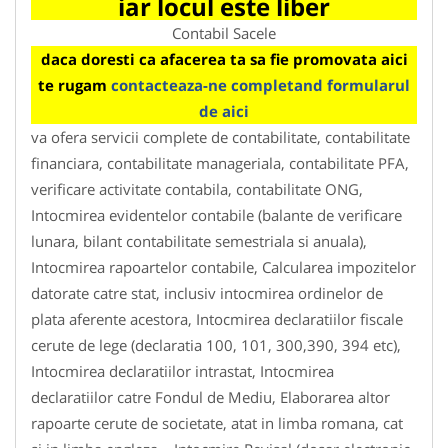
iar locul este liber
Contabil Sacele
daca doresti ca afacerea ta sa fie promovata aici
te rugam
contacteaza-ne completand formularul
de aici
va ofera servicii complete de contabilitate, contabilitate
financiara, contabilitate manageriala, contabilitate PFA,
verificare activitate contabila, contabilitate ONG,
Intocmirea evidentelor contabile (balante de verificare
lunara, bilant contabilitate semestriala si anuala),
Intocmirea rapoartelor contabile, Calcularea impozitelor
datorate catre stat, inclusiv intocmirea ordinelor de
plata aferente acestora, Intocmirea declaratiilor fiscale
cerute de lege (declaratia 100, 101, 300,390, 394 etc),
Intocmirea declaratiilor intrastat, Intocmirea
declaratiilor catre Fondul de Mediu, Elaborarea altor
rapoarte cerute de societate, atat in limba romana, cat