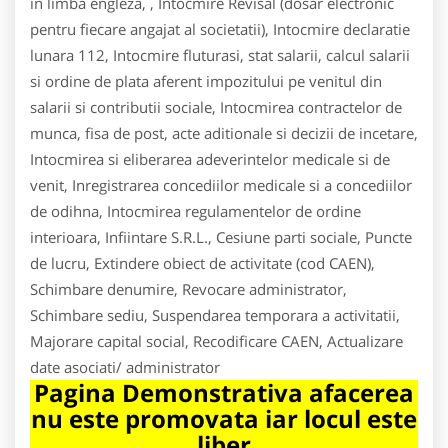
in limba engleza, , Intocmire Revisal (dosar electronic
pentru fiecare angajat al societatii), Intocmire declaratie
lunara 112, Intocmire fluturasi, stat salarii, calcul salarii
si ordine de plata aferent impozitului pe venitul din
salarii si contributii sociale, Intocmirea contractelor de
munca, fisa de post, acte aditionale si decizii de incetare,
Intocmirea si eliberarea adeverintelor medicale si de
venit, Inregistrarea concediilor medicale si a concediilor
de odihna, Intocmirea regulamentelor de ordine
interioara, Infiintare S.R.L., Cesiune parti sociale, Puncte
de lucru, Extindere obiect de activitate (cod CAEN),
Schimbare denumire, Revocare administrator,
Schimbare sediu, Suspendarea temporara a activitatii,
Majorare capital social, Recodificare CAEN, Actualizare
date asociati/ administrator
Pagina Demonstrativa afacerea
nu este promovata iar locul este
liber