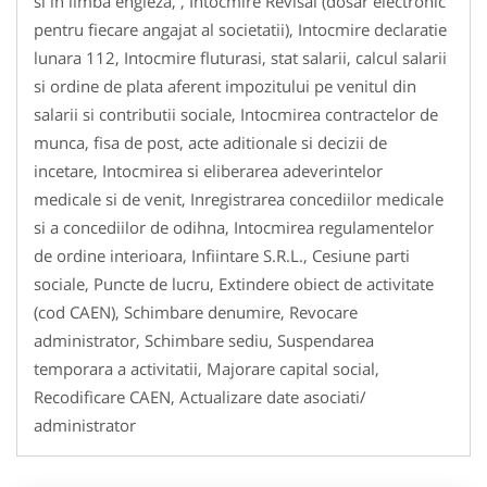
si in limba engleza, , Intocmire Revisal (dosar electronic
pentru fiecare angajat al societatii), Intocmire declaratie
lunara 112, Intocmire fluturasi, stat salarii, calcul salarii
si ordine de plata aferent impozitului pe venitul din
salarii si contributii sociale, Intocmirea contractelor de
munca, fisa de post, acte aditionale si decizii de
incetare, Intocmirea si eliberarea adeverintelor
medicale si de venit, Inregistrarea concediilor medicale
si a concediilor de odihna, Intocmirea regulamentelor
de ordine interioara, Infiintare S.R.L., Cesiune parti
sociale, Puncte de lucru, Extindere obiect de activitate
(cod CAEN), Schimbare denumire, Revocare
administrator, Schimbare sediu, Suspendarea
temporara a activitatii, Majorare capital social,
Recodificare CAEN, Actualizare date asociati/
administrator