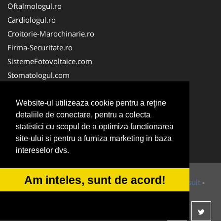
Oftalmologul.ro
Cardiologul.ro
Croitorie-Marochinarie.ro
Firma-Securitate.ro
SistemeFotovoltaice.com
Stomatologul.com
Alpinist-Utilitar.com
Birouri-Cadastru.ro
Website-ul utilizeaza cookie pentru a reţine
detaliile de conectare, pentru a colecta
Cabinet-Individual.ro
statistici cu scopul de a optimiza functionarea
CramaVinuri.ro
site-ului si pentru a furniza marketing in baza
InstalatiiSolare.com
intereselor dvs.
Am inteles, sunt de acord!
© 2014-2026 Powered by
VilonMedia
&
Tokaido Consult
-
ANPC
SOL