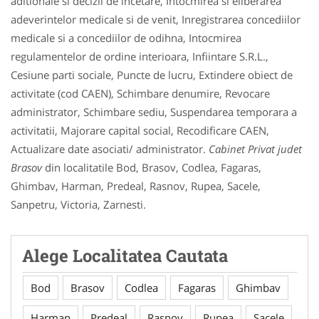
aditionale si decizii de incetare, Intocmirea si eliberarea
adeverintelor medicale si de venit, Inregistrarea concediilor
medicale si a concediilor de odihna, Intocmirea
regulamentelor de ordine interioara, Infiintare S.R.L.,
Cesiune parti sociale, Puncte de lucru, Extindere obiect de
activitate (cod CAEN), Schimbare denumire, Revocare
administrator, Schimbare sediu, Suspendarea temporara a
activitatii, Majorare capital social, Recodificare CAEN,
Actualizare date asociati/ administrator.
Cabinet Privat judet
Brasov
din localitatile Bod, Brasov, Codlea, Fagaras,
Ghimbav, Harman, Predeal, Rasnov, Rupea, Sacele,
Sanpetru, Victoria, Zarnesti.
Alege Localitatea Cautata
Bod
Brasov
Codlea
Fagaras
Ghimbav
Harman
Predeal
Rasnov
Rupea
Sacele