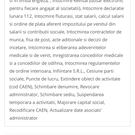
si in limba engleza, , Intocmire Revisal (dosar electronic
pentru fiecare angajat al societatii), Intocmire declaratie
lunara 112, Intocmire fluturasi, stat salarii, calcul salarii
si ordine de plata aferent impozitului pe venitul din
salarii si contributii sociale, Intocmirea contractelor de
munca, fisa de post, acte aditionale si decizii de
incetare, Intocmirea si eliberarea adeverintelor
medicale si de venit, Inregistrarea concediilor medicale
si a concediilor de odihna, Intocmirea regulamentelor
de ordine interioara, Infiintare S.R.L., Cesiune parti
sociale, Puncte de lucru, Extindere obiect de activitate
(cod CAEN), Schimbare denumire, Revocare
administrator, Schimbare sediu, Suspendarea
temporara a activitatii, Majorare capital social,
Recodificare CAEN, Actualizare date asociati/
administrator