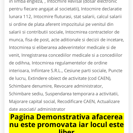
in limba engleza, , Intocmire Revisal (dosar electronic
pentru fiecare angajat al societatii), Intocmire declaratie
lunara 112, Intocmire fluturasi, stat salarii, calcul salarii
si ordine de plata aferent impozitului pe venitul din
salarii si contributii sociale, Intocmirea contractelor de
munca, fisa de post, acte aditionale si decizii de incetare,
Intocmirea si eliberarea adeverintelor medicale si de
venit, Inregistrarea concediilor medicale si a concediilor
de odihna, Intocmirea regulamentelor de ordine
interioara, Infiintare S.R.L., Cesiune parti sociale, Puncte
de lucru, Extindere obiect de activitate (cod CAEN),
Schimbare denumire, Revocare administrator,
Schimbare sediu, Suspendarea temporara a activitatii,
Majorare capital social, Recodificare CAEN, Actualizare
date asociati/ administrator
Pagina Demonstrativa afacerea
nu este promovata iar locul este
liber