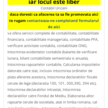
iar locul este liber
Contabil Uricani
daca doresti ca afacerea ta sa fie promovata aici
te rugam
contacteaza-ne completand formularul
de aici
va ofera servicii complete de contabilitate, contabilitate
financiara, contabilitate manageriala, contabilitate PFA,
verificare activitate contabila, contabilitate ONG,
Intocmirea evidentelor contabile (balante de verificare
lunara, bilant contabilitate semestriala si anuala),
Intocmirea rapoartelor contabile, Calcularea impozitelor
datorate catre stat, inclusiv intocmirea ordinelor de
plata aferente acestora, Intocmirea declaratiilor fiscale
cerute de lege (declaratia 100, 101, 300,390, 394 etc),
Intocmirea declaratiilor intrastat, Intocmirea
declaratiilor catre Fondul de Mediu, Elaborarea altor
rapoarte cerute de societate, atat in limba romana, cat