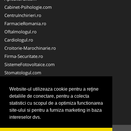
Cabinet-Psihologie.com
CentruInchirieri.ro
FarmacieRomania.ro
Oftalmologul.ro
Cardiologul.ro
Croitorie-Marochinarie.ro
Firma-Securitate.ro
SistemeFotovoltaice.com
Stomatologul.com
Alpinist-Utilitar.com
Birouri-Cadastru.ro
Website-ul utilizeaza cookie pentru a reţine
detaliile de conectare, pentru a colecta
Cabinet-Individual.ro
statistici cu scopul de a optimiza functionarea
CramaVinuri.ro
site-ului si pentru a furniza marketing in baza
InstalatiiSolare.com
intereselor dvs.