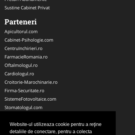
Sustine Cabinet Privat
Parteneri
Apicultorul.com
Cabinet-Psihologie.com
CentruInchirieri.ro
FarmacieRomania.ro
Oftalmologul.ro
Cardiologul.ro
Croitorie-Marochinarie.ro
Firma-Securitate.ro
SistemeFotovoltaice.com
Stomatologul.com
Alpinist-Utilitar.com
Birouri-Cadastru.ro
Website-ul utilizeaza cookie pentru a reţine
detaliile de conectare, pentru a colecta
Cabinet-Individual.ro