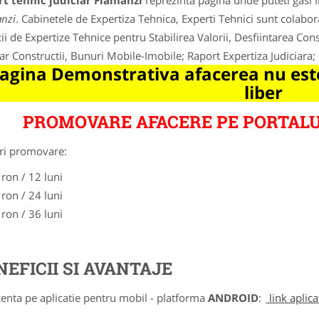
t tehnic judiciar Flamanzi
reprezinta pagina unde puteti gasi i
nzi
. Cabinetele de Expertiza Tehnica, Experti Tehnici sunt colabor
cii de Expertize Tehnice pentru Stabilirea Valorii, Desfiintarea Cons
iar Constructii, Bunuri Mobile-Imobile; Raport Expertiza Judiciara; 
agina Demonstrativa afacerea nu este
liber
PROMOVARE AFACERE PE PORTALU
ri promovare:
 ron / 12 luni
 ron / 24 luni
 ron / 36 luni
NEFICII SI AVANTAJE
zenta pe aplicatie pentru mobil - platforma
ANDROID
:
link aplica