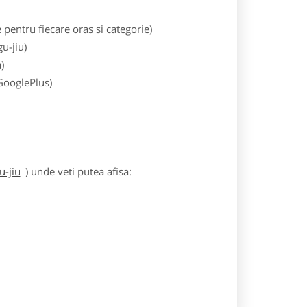
entru fiecare oras si categorie)
u-jiu)
)
 GooglePlus)
u-jiu
) unde veti putea afisa: