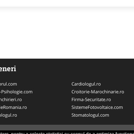
eneri
orul.com
Cardiologul.ro
-Psihologie.com
Croitorie-Marochinarie.ro
chirieri.ro
Firma-Securitate.ro
ieRomania.ro
SistemeFotovoltaice.com
logul.ro
Stomatologul.com