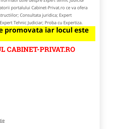
nformatii utile despre
Expert tehnic judiciar
atorii portalului Cabinet-Privat.ro ce va ofera
tructiilor; Consultata juridica; Expert
Expert Tehnic Judiciar; Proba cu Expertiza.
 promovata iar locul este
L CABINET-PRIVAT.RO
tie