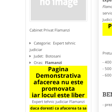
Exper
Flama
servi
Judic
P
Cabinet Privat Flamanzi
Categorie:
Expert tehnic
judiciar
Pretu
Judet:
Botosani
- 400
Oras:
Flamanzi
Pagina
- 500
Demonstrativa
- 600
afacerea nu este
promovata
BE
iar locul este liber
Expert tehnic judiciar Flamanzi
- pre
daca doresti ca afacerea ta sa