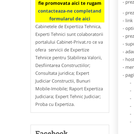
- pre
fie promovata aici te rugam
contacteaza-ne completand
- pre
formularul de aici
- lin
Cabinetele de Expertiza Tehnica,
- opt
Experti Tehnici sunt colaboratorii
- pre
portalului Cabinet-Privat.ro ce va
- sup
ofera servicii de Expertize
- ada
Tehnice pentru Stabilirea Valorii,
- hos
Desfiintarea Constructiilor;
- men
Consultata juridica; Expert
- pag
Judiciar Constructii, Bunuri
- Dat
Mobile-Imobile; Raport Expertiza
- De
Judiciara; Expert Tehnic Judiciar;
- Lo
Proba cu Expertiza.
- Des
- Ga
- Poz
Facebook