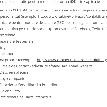
zenta pe aplicatie pentru mobil - platforma
iOS
:
link aplicatie
zenta
EXCLUSIVA
pentru orasul dumneavoastra (o singura afacere p
k personalizat (exemplu: http://www.cabinet-privat.ro/contabil/targ
imizare pentru motoare de cautare (SEO pentru pagina promovata
zenta activa pe retelele sociale (promovare pe Facebook, Twitter,
ort tehnic
ugare oferte speciale
ting
tenanta
ina proprie (exemplu:
http://www.cabinet-privat.ro/contabil/targ
ele de Contact - adresa, telefoane, fax, email, website
scriere afacere
go companie
crierea Serviciilor si a Preturilor
lerie Foto
itionare pe Harta Interactiva