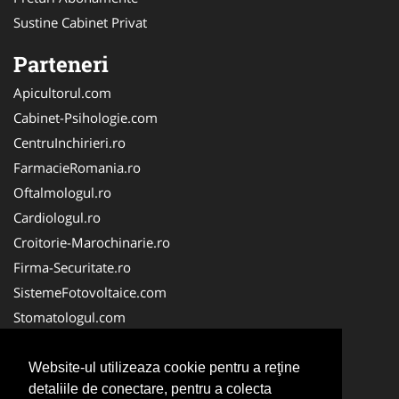
Sustine Cabinet Privat
Parteneri
Apicultorul.com
Cabinet-Psihologie.com
CentruInchirieri.ro
FarmacieRomania.ro
Oftalmologul.ro
Cardiologul.ro
Croitorie-Marochinarie.ro
Firma-Securitate.ro
SistemeFotovoltaice.com
Stomatologul.com
Alpinist-Utilitar.com
Birouri-Cadastru.ro
Website-ul utilizeaza cookie pentru a reţine
detaliile de conectare, pentru a colecta
Cabinet-Individual.ro