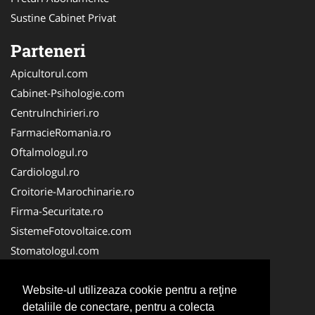
Sustine Cabinet Privat
Parteneri
Apicultorul.com
Cabinet-Psihologie.com
CentruInchirieri.ro
FarmacieRomania.ro
Oftalmologul.ro
Cardiologul.ro
Croitorie-Marochinarie.ro
Firma-Securitate.ro
SistemeFotovoltaice.com
Stomatologul.com
Alpinist-Utilitar.com
Birouri-Cadastru.ro
Website-ul utilizeaza cookie pentru a reţine
detaliile de conectare, pentru a colecta
Cabinet-Individual.ro