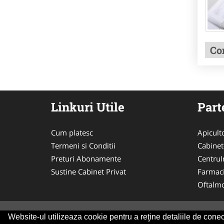
Co
Linkuri Utile
Part
Cum platesc
Apicult
Termeni si Conditii
Cabinet
Preturi Abonamente
CentruIn
Sustine Cabinet Privat
Farmac
Oftalmo
Website-ul utilizeaza cookie pentru a reţine detaliile de conect
© 2014-2026 Powered by
VilonMedia
&
Tokaido 