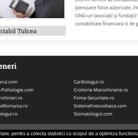
(persoane fizice autorizate, în
ONG-uri (asociații și fundații)
contabilitate financiara si de g
ntabil Tulcea
eneri
orul.com
Cardiologul.ro
-Psihologie.com
Croitorie-Marochinarie.ro
chirieri.ro
Firma-Securitate.ro
ieRomania.ro
SistemeFotovoltaice.com
logul.ro
Stomatologul.com
are, pentru a colecta statistici cu scopul de a optimiza functiona
Consult
-
ANPC
SOL