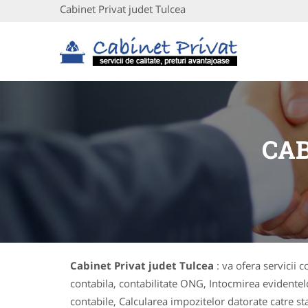
Cabinet Privat judet Tulcea
CAB
Cabinet Privat judet Tulcea
: va ofera servicii 
contabila, contabilitate ONG, Intocmirea evidentelo
contabile, Calcularea impozitelor datorate catre sta