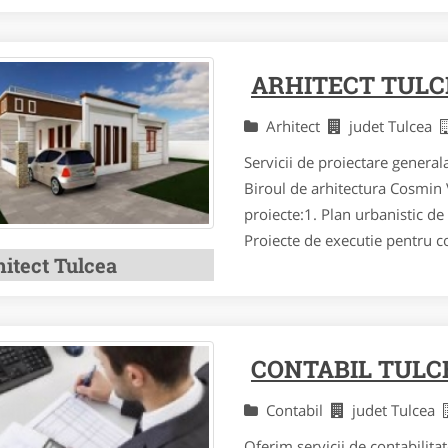
ARHITECT TULC
Arhitect
judet Tulcea
Servicii de proiectare generala
Biroul de arhitectura Cosmin 
proiecte:1. Plan urbanistic de
Proiecte de executie pentru con
hitect Tulcea
CONTABIL TULC
Contabil
judet Tulcea
Oferim servicii de contabilita