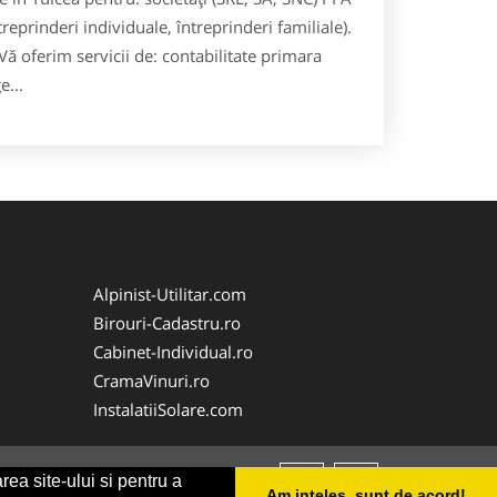
treprinderi individuale, întreprinderi familiale).
 Vă oferim servicii de: contabilitate primara
e...
Alpinist-Utilitar.com
Birouri-Cadastru.ro
Cabinet-Individual.ro
CramaVinuri.ro
InstalatiiSolare.com
rea site-ului si pentru a
Am inteles, sunt de acord!