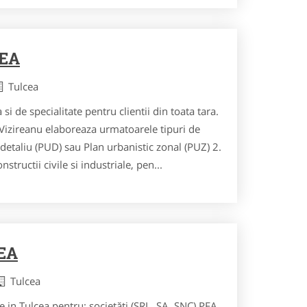
EA
Tulcea
 si de specialitate pentru clientii din toata tara.
Vizireanu elaboreaza urmatoarele tipuri de
 detaliu (PUD) sau Plan urbanistic zonal (PUZ) 2.
structii civile si industriale, pen...
EA
Tulcea
te in Tulcea pentru: societăți (SRL, SA, SNC) PFA