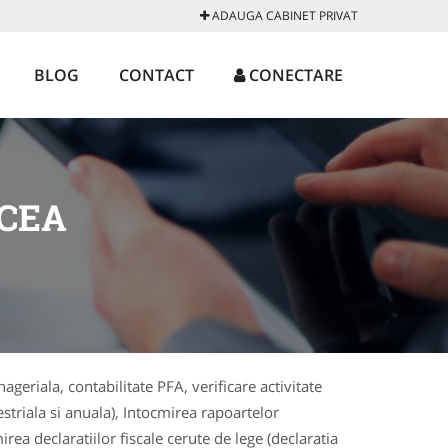
ADAUGA CABINET PRIVAT
BLOG
CONTACT
CONECTARE
LCEA
ageriala, contabilitate PFA, verificare activitate
striala si anuala), Intocmirea rapoartelor
rea declaratiilor fiscale cerute de lege (declaratia