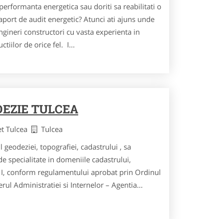
 performanta energetica sau doriti sa reabilitati o
raport de audit energetic? Atunci ati ajuns unde
ngineri constructori cu vasta experienta in
tiilor de orice fel. I...
EZIE TULCEA
et Tulcea
Tulcea
geodeziei, topografiei, cadastrului , sa
i de specialitate in domeniile cadastrului,
sa I, conform regulamentului aprobat prin Ordinul
ul Administratiei si Internelor – Agentia...