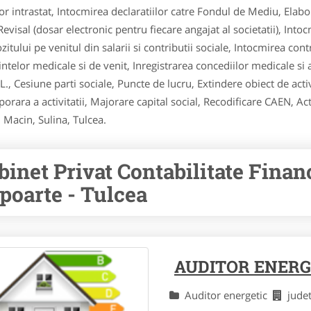
or intrastat, Intocmirea declaratiilor catre Fondul de Mediu, Elabor
evisal (dosar electronic pentru fiecare angajat al societatii), Intoc
ozitului pe venitul din salarii si contributii sociale, Intocmirea con
rintelor medicale si de venit, Inregistrarea concediilor medicale si
.L., Cesiune parti sociale, Puncte de lucru, Extindere obiect de a
ara a activitatii, Majorare capital social, Recodificare CAEN, Act
, Macin, Sulina, Tulcea.
binet Privat Contabilitate Financ
poarte - Tulcea
AUDITOR ENERG
Auditor energetic
jude