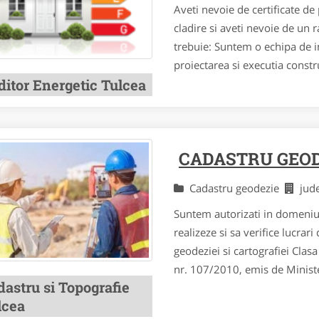
Aveti nevoie de certificate de
cladire si aveti nevoie de un 
trebuie: Suntem o echipa de i
proiectarea si executia construc
ditor Energetic Tulcea
CADASTRU GEOD
Cadastru geodezie
jud
Suntem autorizati in domeniul 
realizeze si sa verifice lucrar
geodeziei si cartografiei Cla
nr. 107/2010, emis de Minister
dastru si Topografie
lcea