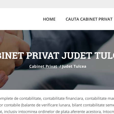
HOME
CAUTA CABINET PRIVAT
INET PRIVAT JUDET TU
Cabinet Privat
/
Judet Tulcea
complete de contabilitate, contabilitate financiara, contabilitate man
r contabile (balante de verificare lunara, bilant contabilitate seme
t, inclusiv intocmirea ordinelor de plata aferente acestora, Intocmi