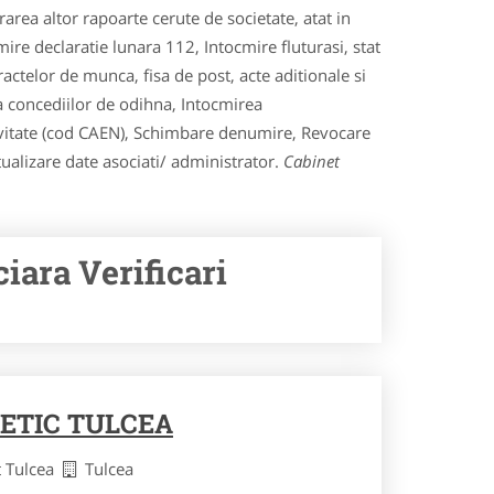
area altor rapoarte cerute de societate, atat in
mire declaratie lunara 112, Intocmire fluturasi, stat
tractelor de munca, fisa de post, acte aditionale si
 a concediilor de odihna, Intocmirea
ctivitate (cod CAEN), Schimbare denumire, Revocare
ualizare date asociati/ administrator.
Cabinet
iara Verificari
ETIC TULCEA
t Tulcea
Tulcea