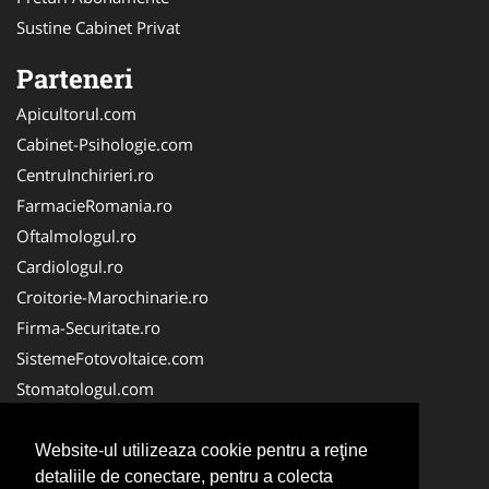
Sustine Cabinet Privat
Parteneri
Apicultorul.com
Cabinet-Psihologie.com
CentruInchirieri.ro
FarmacieRomania.ro
Oftalmologul.ro
Cardiologul.ro
Croitorie-Marochinarie.ro
Firma-Securitate.ro
SistemeFotovoltaice.com
Stomatologul.com
Alpinist-Utilitar.com
Birouri-Cadastru.ro
Website-ul utilizeaza cookie pentru a reţine
detaliile de conectare, pentru a colecta
Cabinet-Individual.ro