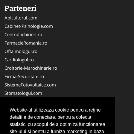
Parteneri
Apicultorul.com
Cabinet-Psihologie.com
CentruInchirieri.ro
FarmacieRomania.ro
Oftalmologul.ro
Cardiologul.ro
Croitorie-Marochinarie.ro
Firma-Securitate.ro
SistemeFotovoltaice.com
Stomatologul.com
Alpinist-Utilitar.com
Birouri-Cadastru.ro
Website-ul utilizeaza cookie pentru a reţine
detaliile de conectare, pentru a colecta
Cabinet-Individual.ro
statistici cu scopul de a optimiza functionarea
CramaVinuri.ro
site-ului si pentru a furniza marketing in baza