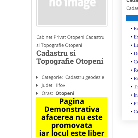
Cada
Cadas
Ex
Cabinet Privat Otopeni Cadastru
Ex
si Topografie Otopeni
Lu
Cadastru si
De
Topografie Otopeni
Co
Re
Categorie:
Cadastru geodezie
Ri
Judet:
Ilfov
Tr
Oras:
Otopeni
In
Pagina
Pr
Demonstrativa
Co
afacerea nu este
promovata
iar locul este liber