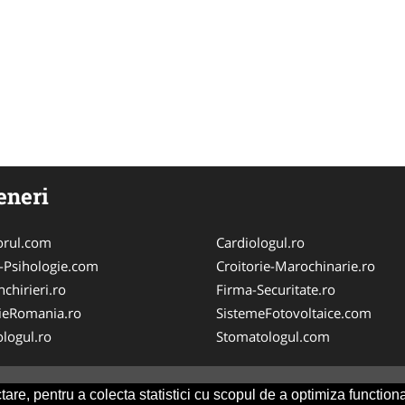
eneri
orul.com
Cardiologul.ro
-Psihologie.com
Croitorie-Marochinarie.ro
chirieri.ro
Firma-Securitate.ro
ieRomania.ro
SistemeFotovoltaice.com
logul.ro
Stomatologul.com
are, pentru a colecta statistici cu scopul de a optimiza functiona
Consult
-
ANPC
SOL