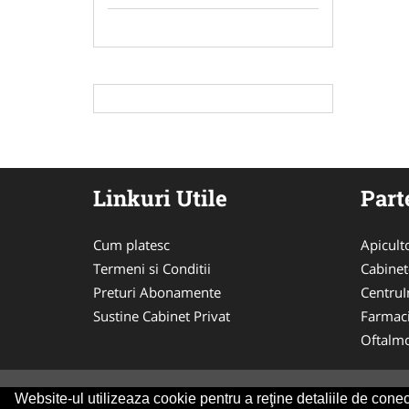
Linkuri Utile
Part
Cum platesc
Apicult
Termeni si Conditii
Cabinet
Preturi Abonamente
CentruIn
Sustine Cabinet Privat
Farmac
Oftalmo
Website-ul utilizeaza cookie pentru a reţine detaliile de conect
© 2014-2026 Powered by
VilonMedia
&
Tokaido 