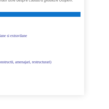
matii utile despre
Cadastru geodezie Otopeni
:
lane si extravilane
nstructii, amenajari, restructurari)