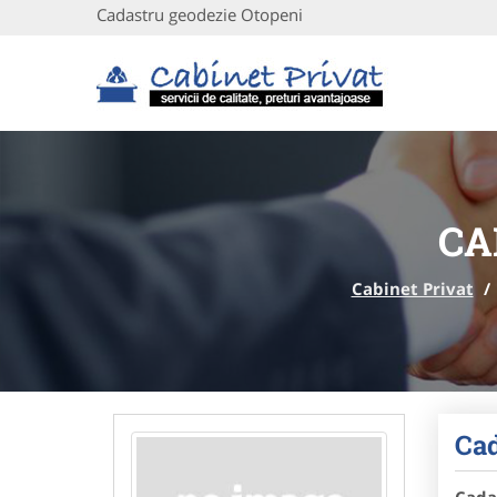
Cadastru geodezie Otopeni
CA
Cabinet Privat
/
Cad