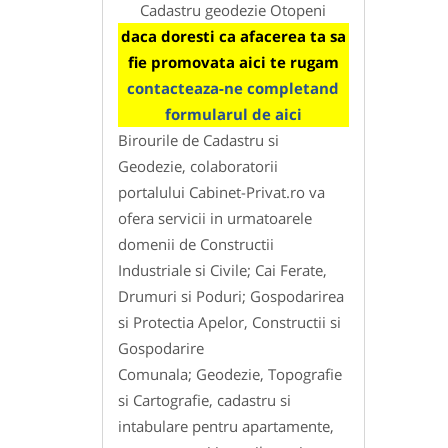
Cadastru geodezie Otopeni
daca doresti ca afacerea ta sa
fie promovata aici te rugam
contacteaza-ne completand
formularul de aici
Birourile de Cadastru si
Geodezie, colaboratorii
portalului Cabinet-Privat.ro va
ofera servicii in urmatoarele
domenii de Constructii
Industriale si Civile; Cai Ferate,
Drumuri si Poduri; Gospodarirea
si Protectia Apelor, Constructii si
Gospodarire
Comunala; Geodezie, Topografie
si Cartografie, cadastru si
intabulare pentru apartamente,