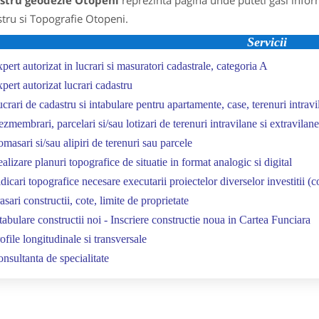
stru geodezie Otopeni
reprezinta pagina unde puteti gasi infor
tru si Topografie Otopeni.
Servicii
pert autorizat in lucrari si masuratori cadastrale, categoria A
pert autorizat lucrari cadastru
crari de cadastru si intabulare pentru apartamente, case, terenuri intravi
zmembrari, parcelari si/sau lotizari de terenuri intravilane si extravilane
masari si/sau alipiri de terenuri sau parcele
alizare planuri topografice de situatie in format analogic si digital
dicari topografice necesare executarii proiectelor diverselor investitii (co
asari constructii, cote, limite de proprietate
tabulare constructii noi - Inscriere constructie noua in Cartea Funciara
ofile longitudinale si transversale
nsultanta de specialitate