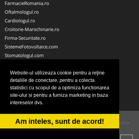
FarmacieRomania.ro
Oftalmologul.ro
Cardiologul.ro
Croitorie-Marochinarie.ro
Firma-Securitate.ro
SistemeFotovoltaice.com
Stomatologul.com
Alpinist-Utilitar.com
Birouri-Cadastru.ro
Website-ul utilizeaza cookie pentru a reţine
detaliile de conectare, pentru a colecta
Cabinet-Individual.ro
statistici cu scopul de a optimiza functionarea
CramaVinuri.ro
site-ului si pentru a furniza marketing in baza
InstalatiiSolare.com
intereselor dvs.
Am inteles, sunt de acord!
© 2014-2026 Powered by
VilonMedia
&
Tokaido Consult
-
ANPC
SOL