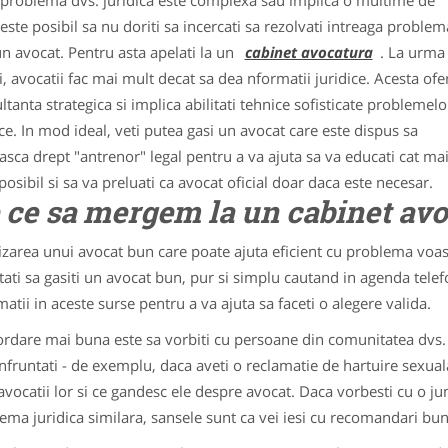
problema dvs. juridica este complexa sau implica o multime de
 este posibil sa nu doriti sa incercati sa rezolvati intreaga problem
un avocat. Pentru asta apelati la un
cabinet avocatura
. La urma
, avocatii fac mai mult decat sa dea nformatii juridice. Acesta ofe
ltanta strategica si implica abilitati tehnice sofisticate problemelo
ice. In mod ideal, veti putea gasi un avocat care este dispus sa
asca drept "antrenor" legal pentru a va ajuta sa va educati cat ma
posibil si sa va preluati ca avocat oficial doar daca este necesar.
 ce sa mergem la un cabinet av
izarea unui avocat bun care poate ajuta eficient cu problema voas
tati sa gasiti un avocat bun, pur si simplu cautand in agenda telef
matii in aceste surse pentru a va ajuta sa faceti o alegere valida.
rdare mai buna este sa vorbiti cu persoane din comunitatea dvs.
nfruntati - de exemplu, daca aveti o reclamatie de hartuire sexuala
avocatii lor si ce gandesc ele despre avocat. Daca vorbesti cu o 
ema juridica similara, sansele sunt ca vei iesi cu recomandari bun