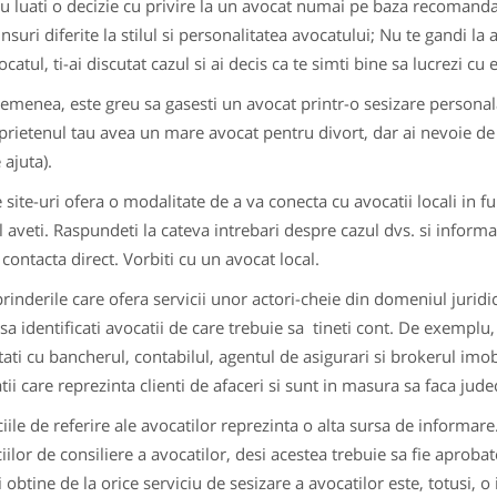
u luati o decizie cu privire la un avocat numai pe baza recomandar
nsuri diferite la stilul si personalitatea avocatului; Nu te gandi la
catul, ti-ai discutat cazul si ai decis ca te simti bine sa lucrezi cu 
emenea, este greu sa gasesti un avocat printr-o sesizare personal
prietenul tau avea un mare avocat pentru divort, dar ai nevoie d
 ajuta).
 site-uri ofera o modalitate de a va conecta cu avocatii locali in fun
il aveti. Raspundeti la cateva intrebari despre cazul dvs. si informat
 contacta direct. Vorbiti cu un avocat local.
prinderile care ofera servicii unor actori-cheie din domeniul jurid
 sa identificati avocatii de care trebuie sa tineti cont. De exemplu,
tati cu bancherul, contabilul, agentul de asigurari si brokerul imob
tii care reprezinta clienti de afaceri si sunt in masura sa faca jude
ciile de referire ale avocatilor reprezinta o alta sursa de informare
ciilor de consiliere a avocatilor, desi acestea trebuie sa fie aproba
i obtine de la orice serviciu de sesizare a avocatilor este, totusi, o