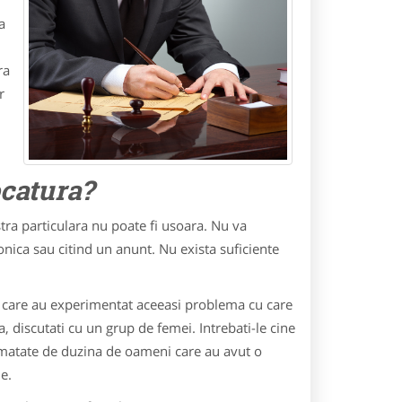
a
ra
r
i
ocatura?
tra particulara nu poate fi usoara. Nu va
onica sau citind un anunt. Nu exista suficiente
 care au experimentat aceeasi problema cu care
, discutati cu un grup de femei. Intrebati-le cine
jumatate de duzina de oameni care au avut o
e.