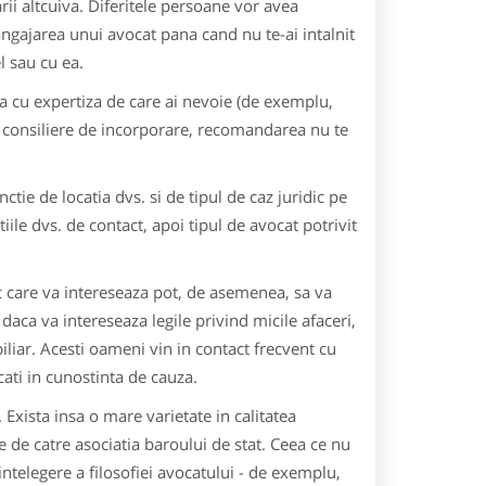
ii altcuiva. Diferitele persoane vor avea
 angajarea unui avocat pana cand nu te-ai intalnit
el sau cu ea.
a cu expertiza de care ai nevoie (de exemplu,
e consiliere de incorporare, recomandarea nu te
ctie de locatia dvs. si de tipul de caz juridic pe
iile dvs. de contact, apoi tipul de avocat potrivit
ic care va intereseaza pot, de asemenea, sa va
 daca va intereseaza legile privind micile afaceri,
iliar. Acesti oameni vin in contact frecvent cu
cati in cunostinta de cauza.
. Exista insa o mare varietate in calitatea
te de catre asociatia baroului de stat. Ceea ce nu
 intelegere a filosofiei avocatului - de exemplu,