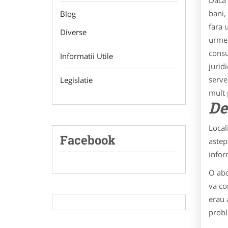
Daca 
bani,
Blog
fara 
Diverse
urmei
consu
Informatii Utile
jurid
serve
Legislatie
mult 
De
Local
Facebook
astep
infor
O abo
va co
erau 
probl