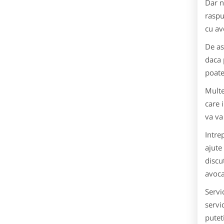
Dar n
raspu
cu avo
De as
daca 
poate
Multe
care 
va va
Intre
ajute
discu
avoca
Servi
servi
putet