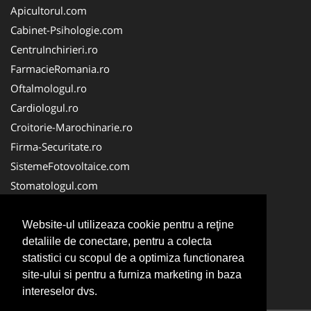
Apicultorul.com
Cabinet-Psihologie.com
CentruInchirieri.ro
FarmacieRomania.ro
Oftalmologul.ro
Cardiologul.ro
Croitorie-Marochinarie.ro
Firma-Securitate.ro
SistemeFotovoltaice.com
Stomatologul.com
Alpinist-Utilitar.com
Birouri-Cadastru.ro
Website-ul utilizeaza cookie pentru a reţine
detaliile de conectare, pentru a colecta
Cabinet-Individual.ro
statistici cu scopul de a optimiza functionarea
CramaVinuri.ro
site-ului si pentru a furniza marketing in baza
InstalatiiSolare.com
intereselor dvs.