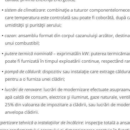
sistem de climatizare
: combinaţie a tuturor componentelornecesa
care temperatura este controlată sau poate fi coborâtă, după caz
umidităţii şi purităţii aerului;
cazan
: ansamblu format din corpul cazanuluişi arzător, destina
unui combustibil;
putere termică nominală
– exprimatăîn kW: puterea termicămaxi
poate fi furnizată în timpul exploatării continue, respectând r
pompă de căldură
: dispozitiv sau instalaţie care extrage căldu
pentru a o furniza unei clădiri;
lucrări de renovare
: lucrări de modernizare efectuate asupraanvelo
apă caldă de consum, electrice şi iluminat, gaze naturale, ventil
25% din valoarea de impozitare a clădirii, sau lucrări de mode
anvelopa clădirii.
xpertizare tehnică
a instalaţiilor de încălzire
: inspecţie totală a ansa