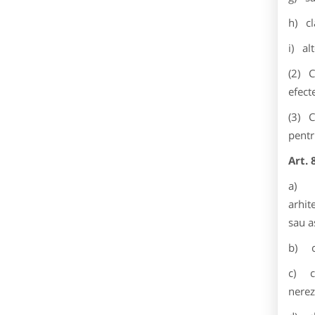
h) cl
i) al
(2) C
efect
(3) C
pentr
Art. 
a) cl
arhit
sau a
b) clă
c) cl
nerez