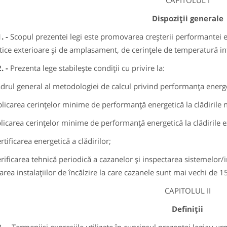
CAPITOLUL I
Dispoziţii generale
1. -
Scopul prezentei legi este promovarea creşterii performantei ene
tice exterioare şi de amplasament, de cerinţele de temperatură in
2. -
Prezenta lege stabileşte condiţii cu privire la:
drul general al metodologiei de calcul privind performanţa energet
licarea cerinţelor minime de performanţă energetică la clădirile n
licarea cerinţelor minime de performanţă energetică la clădirile 
rtificarea energetică a clădirilor;
rificarea tehnică periodică a cazanelor şi inspectarea sistemelor/inst
area instalaţiilor de încălzire la care cazanele sunt mai vechi de 15
CAPITOLUL II
Definiţii