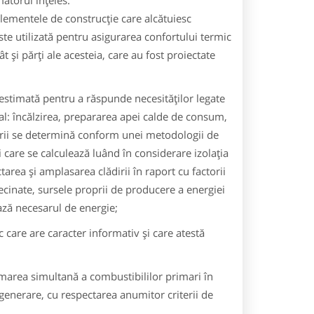
mătorul înţeles:
elementele de construcţie care alcătuiesc
 este utilizată pentru asigurarea confortului termic
 şi părţi ale acesteia, care au fost proiectate
estimată pentru a răspunde necesităţilor legate
ipal: încălzirea, prepararea apei calde de consum,
dirii se determină conform unei metodologii de
 care se calculează luând în considerare izolaţia
ectarea şi amplasarea clădirii în raport cu factorii
nvecinate, sursele proprii de producere a energiei
ţează necesarul de energie;
 care are caracter informativ şi care atestă
marea simultană a combustibililor primari în
generare, cu respectarea anumitor criterii de