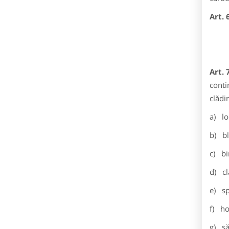
Art. 
Art. 
cont
clădi
a) lo
b) bl
c) bi
d) cl
e) sp
f) ho
g) să