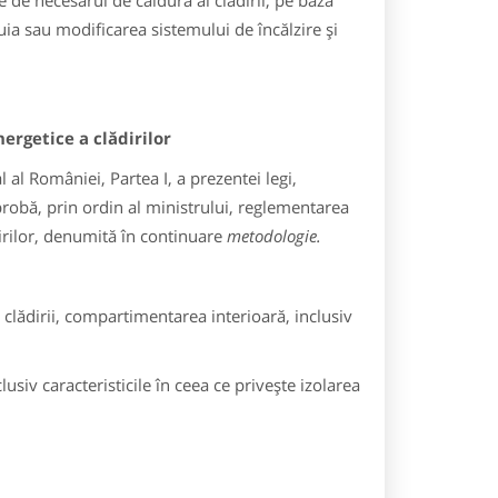
de necesarul de căldură al clădirii, pe baza
tuia sau modificarea sistemului de încălzire şi
ergetice a clădirilor
l al României, Partea I, a prezentei legi,
probă, prin ordin al ministrului, reglementarea
irilor, denumită în continuare
metodologie.
clădirii, compartimentarea interioară, inclusiv
usiv caracteristicile în ceea ce priveşte izolarea