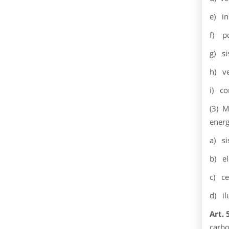
e) ins
f) poz
g) si
h) ve
i) co
(3) M
energ
a) si
b) el
c) ce
d) il
Art. 
carbo