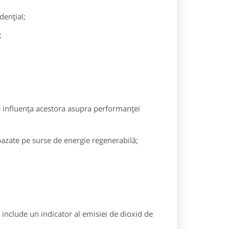
denţial;
;
re influenţa acestora asupra performanţei
 bazate pe surse de energie regenerabilă;
 include un indicator al emisiei de dioxid de