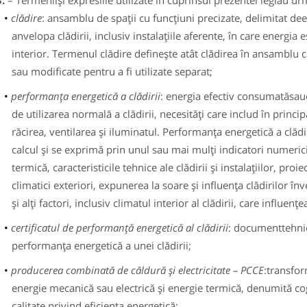
3.
– Termeniişi expresiile utilizate în cuprinsul prezentei legiau ur
clădire
: ansamblu de spaţii cu funcţiuni precizate, delimitat de
anvelopa clădirii, inclusiv instalaţiile aferente, în care energia
interior. Termenul clădire defineşte atât clădirea în ansamblu cât
sau modificate pentru a fi utilizate separat;
performanţa energetică a clădirii
: energia efectiv consumatăsau
de utilizarea normală a clădirii, necesităţi care includ în princ
răcirea, ventilarea şi iluminatul. Performanţa energetică a clă
calcul şi se exprimă prin unul sau mai mulţi indicatori numerici
termică, caracteristicile tehnice ale clădirii şi instalaţiilor, proi
climatici exteriori, expunerea la soare şi influenţa clădirilor î
şi alţi factori, inclusiv climatul interior al clădirii, care influen
certificatul de performanţă energetică al clădirii
: documenttehnic
performanţa energetică a unei clădirii;
producerea combinată de căldură şi electricitate – PCCE
:transfor
energie mecanică sau electrică şi energie termică, denumită co
calitate privind eficienţa energetică;