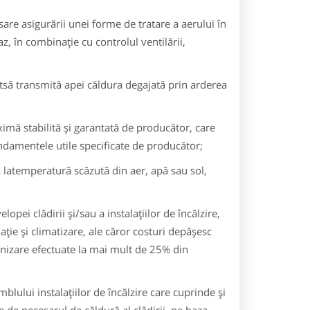
re asigurării unei forme de tratare a aerului în
, în combinaţie cu controlul ventilării,
tsă transmită apei căldura degajată prin arderea
mă stabilită şi garantată de producător, care
andamentele utile specificate de producător;
ra latemperatură scăzută din aer, apă sau sol,
pei clădirii şi/sau a instalaţiilor de încălzire,
aţie şi climatizare, ale căror costuri depăşesc
rnizare efectuate la mai mult de 25% din
mblului instalaţiilor de încălzire care cuprinde şi