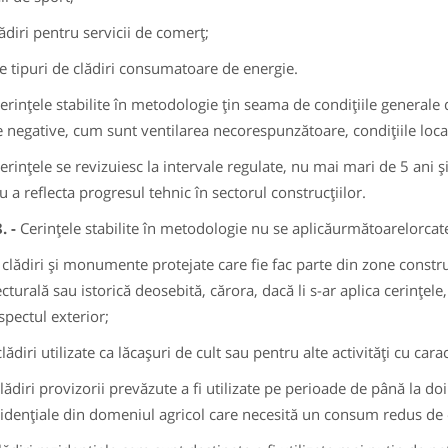
ădiri pentru servicii de comerţ;
te tipuri de clădiri consumatoare de energie.
erinţele stabilite în metodologie ţin seama de condiţiile generale 
e negative, cum sunt ventilarea necorespunzătoare, condiţiile locale
erinţele se revizuiesc la intervale regulate, nu mai mari de 5 ani şi
u a reflecta progresul tehnic în sectorul construcţiilor.
8. -
Cerinţele stabilite în metodologie nu se aplicăurmătoarelorcateg
ădiri şi monumente protejate care fie fac parte din zone construit
ecturală sau istorică deosebită, cărora, dacă li s-ar aplica cerinţele
spectul exterior;
diri utilizate ca lăcaşuri de cult sau pentru alte activităţi cu carac
ădiri provizorii prevăzute a fi utilizate pe perioade de până la doi a
idenţiale din domeniul agricol care necesită un consum redus de 