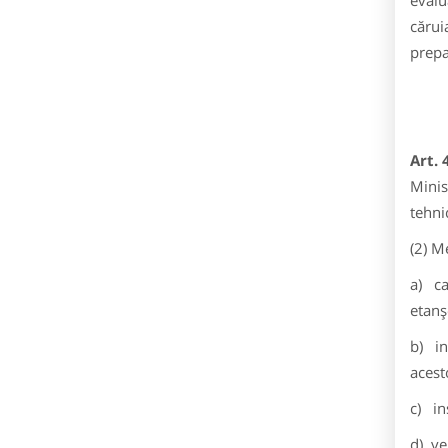
evalu
cărui
prepa
Art. 
Minis
tehni
(2) M
a) ca
etanş
b) in
acest
c) in
d) ven