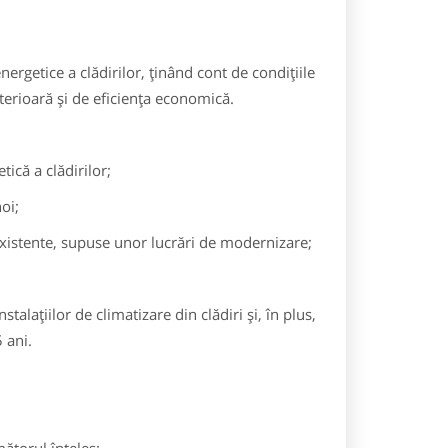
rgetice a clădirilor, ţinând cont de condiţiile
terioară şi de eficienţa economică.
ică a clădirilor;
oi;
existente, supuse unor lucrări de modernizare;
alaţiilor de climatizare din clădiri şi, în plus,
 ani.