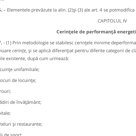
6.
– Elementele prevăzute la alin. (2)şi (3) ale art. 4 se potmodific
CAPITOLUL IV
Cerinţele de performanţă energetic
7.
- (1) Prin metodologie se stabilesc cerinţele minime deperforman
inuare
cerinţe
, şi se aplică diferenţiat pentru diferite categorii de cl
rile existente, după cum urmează:
cuinţe unifamiliale;
ocuri de locuinţe;
rouri;
ădiri de învăţământ;
itale;
teluri şi restaurante;
li de sport;