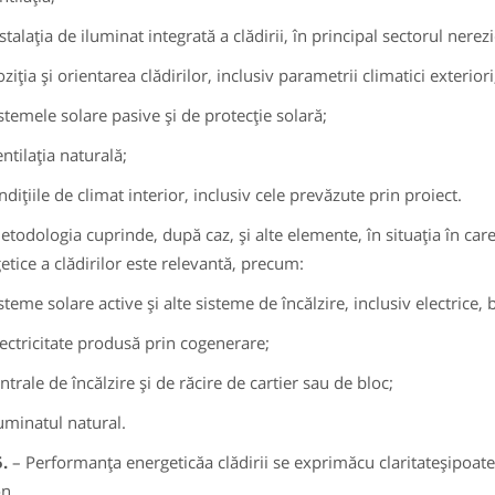
talaţia de iluminat integrată a clădirii, în principal sectorul nerezi
iţia şi orientarea clădirilor, inclusiv parametrii climatici exteriori
stemele solare pasive şi de protecţie solară;
ntilaţia naturală;
ndiţiile de climat interior, inclusiv cele prevăzute prin proiect.
etodologia cuprinde, după caz, şi alte elemente, în situaţia în ca
etice a clădirilor este relevantă, precum:
steme solare active şi alte sisteme de încălzire, inclusiv electrice,
ectricitate produsă prin cogenerare;
ntrale de încălzire şi de răcire de cartier sau de bloc;
uminatul natural.
5.
– Performanţa energeticăa clădirii se exprimăcu claritateşipoate
n.