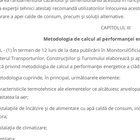
area randamentului cazanului şi dimensionarea acestuia în funcţie 
a experţii tehnici atestaţi recomandă utilizatorilor înlocuirea aces
rare a apei calde de consum, precum şi soluţii alternative.
CAPITOLUL III
Metodologia de calcul al performanţei en
4.
- (1) În termen de 12 luni de la data publicării în MonitorulOficia
terul Transporturilor, Construcţiilor şi Turismului elaborează şi a
că privind metodologia de calcul a performanţei energetice a clăd
etodologia cuprinde, în principal, următoarele elemente:
racteristicile termotehnice ale elementelor ce alcătuiesc anvelopa 
eitatea la aer;
stalaţiile de încălzire şi de alimentare cu apă caldă de consum, incl
ora;
stalaţia de climatizare;
tilaţia;