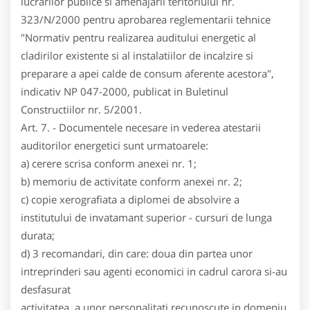
lucrarilor publice si amenajarii teritoriului nr.
323/N/2000 pentru aprobarea reglementarii tehnice
"Normativ pentru realizarea auditului energetic al
cladirilor existente si al instalatiilor de incalzire si
preparare a apei calde de consum aferente acestora",
indicativ NP 047-2000, publicat in Buletinul
Constructiilor nr. 5/2001.
Art. 7. - Documentele necesare in vederea atestarii
auditorilor energetici sunt urmatoarele:
a) cerere scrisa conform anexei nr. 1;
b) memoriu de activitate conform anexei nr. 2;
c) copie xerografiata a diplomei de absolvire a
institutului de invatamant superior - cursuri de lunga
durata;
d) 3 recomandari, din care: doua din partea unor
intreprinderi sau agenti economici in cadrul carora si-au
desfasurat
activitatea, a unor personalitati recunoscute in domeniu