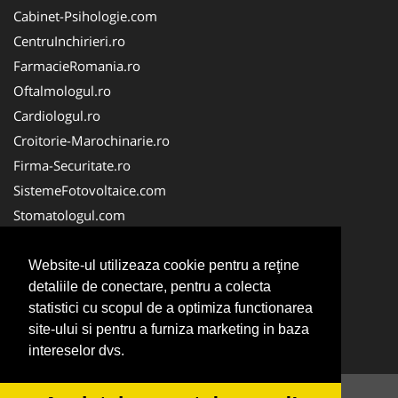
Cabinet-Psihologie.com
CentruInchirieri.ro
FarmacieRomania.ro
Oftalmologul.ro
Cardiologul.ro
Croitorie-Marochinarie.ro
Firma-Securitate.ro
SistemeFotovoltaice.com
Stomatologul.com
Alpinist-Utilitar.com
Birouri-Cadastru.ro
Website-ul utilizeaza cookie pentru a reţine
detaliile de conectare, pentru a colecta
Cabinet-Individual.ro
statistici cu scopul de a optimiza functionarea
CramaVinuri.ro
site-ului si pentru a furniza marketing in baza
InstalatiiSolare.com
intereselor dvs.