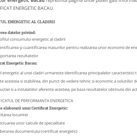
tor energetic Bacau
reprezinta pagina unde puteti gasi informat
IFICAT ENERGETIC BACAU.
UL ENERGETIC AL CLADIRII
rea datelor privind:
ofilul consumului energetic al cladirii
entificarea şi cuantificarea masurilor pentru realizarea unor economii de en
portarea rezultatelor
icat Energetic Bacau:
 energetic al unei cladiri urmareste identificarea principalelor caracteristici te
te acesteia si stabilirea, din punct de vedere tehnic si economic a solutiilor 
ctiei si a instalatiilor aferente acesteia, pe baza rezultatelor obtinute din act
FICATUL DE PERFORMANTA ENERGETICA
e elaborarii unui Certificat Energetic:
zitarea locuintei
ectuarea unor calcule de specialitate
iberarea documentului (certificat energetic)