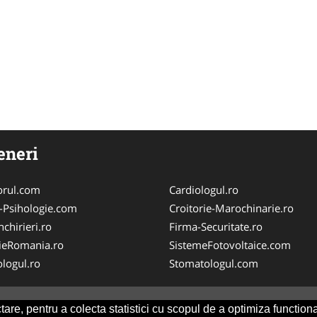
eneri
orul.com
Cardiologul.ro
-Psihologie.com
Croitorie-Marochinarie.ro
chirieri.ro
Firma-Securitate.ro
ieRomania.ro
SistemeFotovoltaice.com
logul.ro
Stomatologul.com
are, pentru a colecta statistici cu scopul de a optimiza functiona
Consult
-
ANPC
SOL