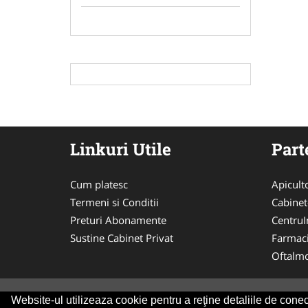
Linkuri Utile
Part
Cum platesc
Apicult
Termeni si Conditii
Cabinet
Preturi Abonamente
CentruIn
Sustine Cabinet Privat
Farmac
Oftalmo
Website-ul utilizeaza cookie pentru a reţine detaliile de conect
© 2014-2026 Powered by
VilonMedia
&
Tokaido 