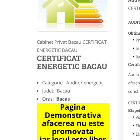
Audi
CERT
AUDIT
Obtine
Pr
Cabinet Privat Bacau CERTIFICAT
Id
ENERGETIC BACAU
CERTIFICAT
Ra
ENERGETIC BACAU
Certif
Auditul
Categorie:
Auditor energetic
aferen
Judet:
Bacau
constru
Oras:
Bacau
CERTI
Pagina
Etapel
Demonstrativa
Vi
afacerea nu este
Ef
promovata
El
iar locul este liber