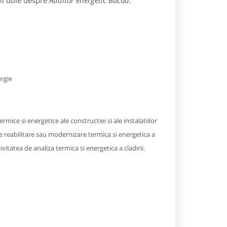
ii utile despre
Auditor energetic Bacau
:
ergie
rmice si energetice ale constructiei si ale instalatiilor
de reabilitare sau modernizare termica si energetica a
ivitatea de analiza termica si energetica a cladirii.