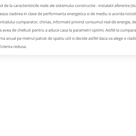
 de la caracteristicile reale ale sistemului constructie - instalatii aferente (st
eaza cladirea in clase de performanta energetica si de mediu si acorda totoda
entialului cumparator, chirias, informatii privind consumul real de energie, deci 
a avea de cheltuit pentru a aduce casa la parametri optimi. Astfel la cumparare
a anual pe metrul patrat de spatiu util si decide astfel daca va alege o cladire
ficienta redusa.