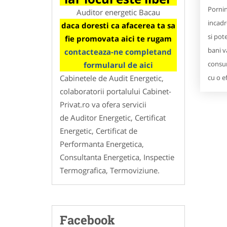
Pornind
Auditor energetic Bacau
incadr
daca doresti ca afacerea ta sa
si pot
fie promovata aici te rugam
bani v
contacteaza-ne completand
consum
formularul de aici
cu o e
Cabinetele de Audit Energetic,
colaboratorii portalului Cabinet-
Privat.ro va ofera servicii
de Auditor Energetic, Certificat
Energetic, Certificat de
Performanta Energetica,
Consultanta Energetica, Inspectie
Termografica, Termoviziune.
Facebook