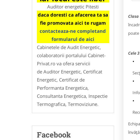
Auditor energetic Pitesti
daca doresti ca afacerea ta sa
Clasa 
fie promovata aici te rugam
încadr
contacteaza-ne completand
poate 
formularul de aici
Cabinetele de Audit Energetic,
Cele 3
colaboratorii portalului Cabinet-
Privat.ro va ofera servicii
de Auditor Energetic, Certificat
Secț
Energetic, Certificat de
Performanta Energetica,
Info
Consultanta Energetica, Inspectie
Termografica, Termoviziune.
Rec
Echipa 
învăţă
Facebook