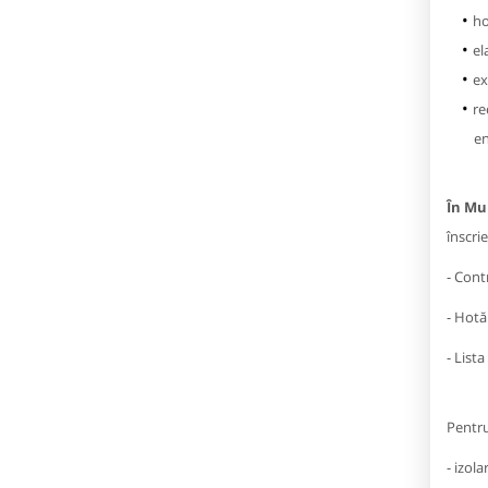
ho
el
ex
re
en
În Mun
înscri
- Cont
- Hotă
- Lista
Pentru
- izola