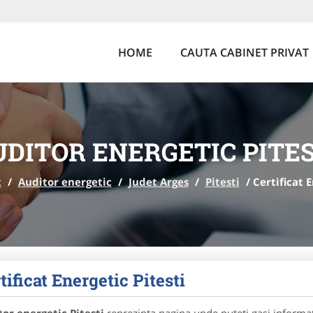
HOME
CAUTA CABINET PRIVAT
UDITOR ENERGETIC PITES
t
/
Auditor energetic
/
Judet Arges
/
Pitesti
/
Certificat E
tificat Energetic Pitesti