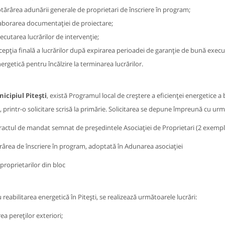
tărârea adunării generale de proprietari de înscriere în program;
aborarea documentaţiei de proiectare;
ecutarea lucrărilor de intervenţie;
cepţia finală a lucrărilor după expirarea perioadei de garanţie de bună execuţ
ergetică pentru încălzire la terminarea lucrărilor.
icipiul Pitești
, există Programul local de creștere a eficienței energetice a b
e, printr-o solicitare scrisă la primărie. Solicitarea se depune împreună cu ur
ractul de mandat semnat de președintele Asociației de Proprietari (2 exempl
rârea de înscriere în program, adoptată în Adunarea asociației
 proprietarilor din bloc
 reabilitarea energetică în Pitești, se realizează următoarele lucrări:
rea pereților exteriori;