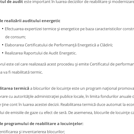
tul de audit
este important în luarea deciziilor de reabilitare și modernizare
e realizării auditului energetic
Efectuarea expertizei termice și energetice pe baza caracteristicilor construc
de consum;
Elaborarea Certificatului de Performanță Energetică a Clădirii;
Realizarea Raportului de Audit Energetic.
rul este cel care realizează acest procedeu și emite Certificatul de performan
a va fi reabilitată termic.
litarea termică
a blocurilor de locuințe este un program național promovat 
rare cu autoritățile administrației publice locale, în limita fondurilor anuale 
e ține cont în luarea acestei decizii. Reabilitarea termică duce automat la eco
ui de emisiile de gaze cu efect de seră. De asemenea, blocurile de locuințe c
le programului de reabilitare a locuințelor:
entificarea şi inventarierea blocurilor;