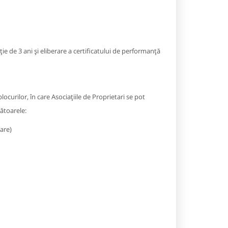
ie de 3 ani și eliberare a certificatului de performanţă
locurilor, în care Asociațiile de Proprietari se pot
mătoarele:
are)