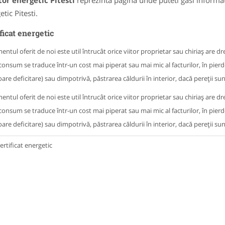
or energetic Pitesti
reprezinta pagina unde puteti gasi informat
tic Pitesti.
ficat energetic
ntul oferit de noi este util întrucât orice viitor proprietar sau chiriaș are 
consum se traduce într-un cost mai piperat sau mai mic al facturilor, în pierde
oare deficitare) sau dimpotrivă, păstrarea căldurii în interior, dacă pereții sunt
ntul oferit de noi este util întrucât orice viitor proprietar sau chiriaș are 
consum se traduce într-un cost mai piperat sau mai mic al facturilor, în pierde
oare deficitare) sau dimpotrivă, păstrarea căldurii în interior, dacă pereții sunt