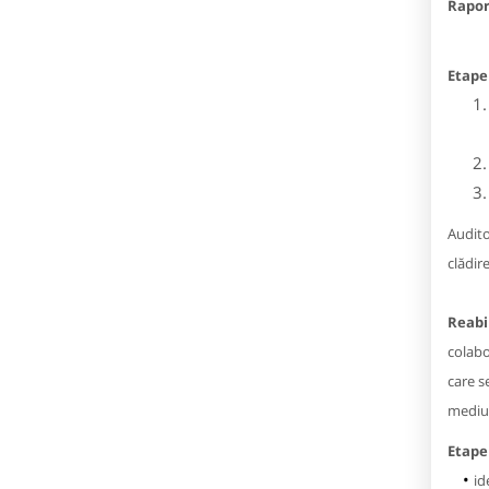
Rapor
Etapel
Audito
clădire
Reabi
colabo
care s
mediul
Etape
id