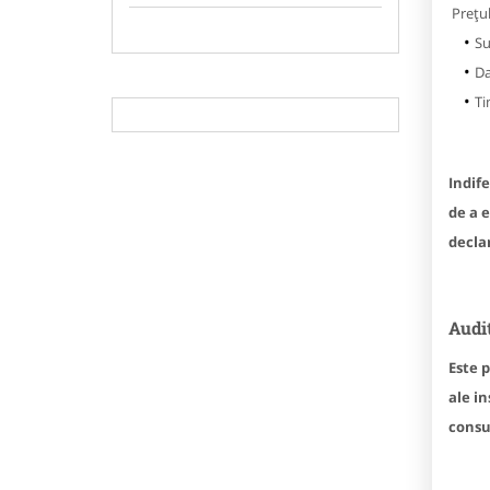
Prețul
Su
Da
Ti
Indife
de a e
decla
Audi
Este 
ale in
consu