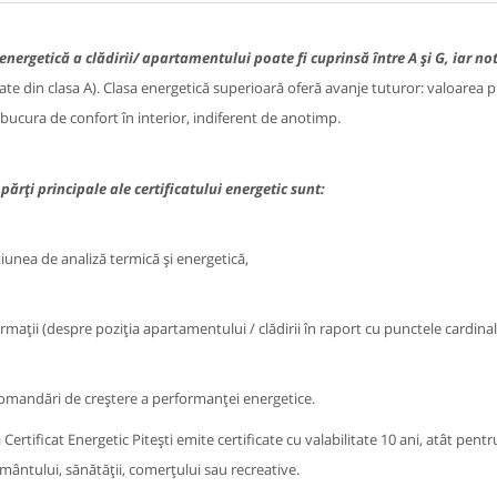
energetică a clădirii/ apartamentului poate fi cuprinsă între A și G, iar 
ate din clasa A). Clasa energetică superioară oferă avanje tuturor:
v
aloarea pr
bucura de confort în interior, indiferent de anotimp.
 părți principale ale certificatului energetic sunt:
iunea de analiză termică și energetică,
rmații (despre poziția apartamentului / clădirii în raport cu punctele cardinale
omandări de creștere a performanței energetice.
Certificat Energetic Pitești emite certificate cu valabilitate 10 ani, atât pentru
mântului, sănătății, comerțului sau recreative.