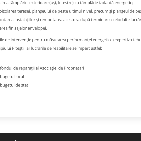
cuirea tâmplăriei exterioare (uși, ferestre) cu tâmplărie izolantă energetic;
oizolarea terasei, planșeului de peste ultimul nivel, precum și planșeul de p
ntarea instalațiilor și remontarea acestora după terminarea celorlalte lucrăr
erea finisajelor anvelopei.
ile de intervenție pentru măsurarea performanței energetice (expertiza tehni
iului Pitești, iar lucrările de reabilitare se împart astfel:
 fondul de reparații al Asociației de Proprietari
 bugetul local
bugetul de stat