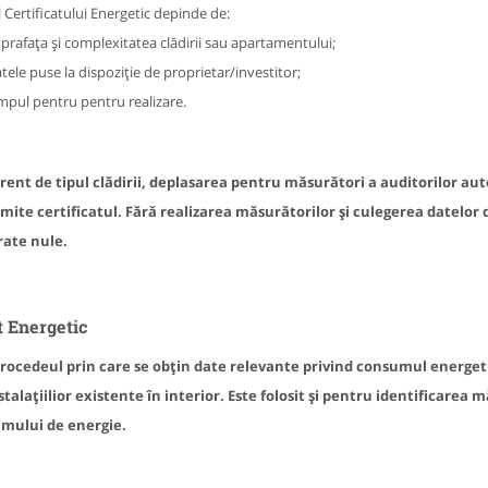
 Certificatului Energetic depinde de:
prafața și complexitatea clădirii sau apartamentului;
tele puse la dispoziție de proprietar/investitor;
mpul pentru pentru realizare.
rent de tipul clădirii, deplasarea pentru măsurători a auditorilor auto
mite certificatul. Fără realizarea măsurătorilor și culegerea datelor d
rate nule.
t Energetic
procedeul prin care se obţin date relevante privind consumul energetic
stalațiilior existente în interior. Este folosit și pentru identificarea
mului de energie.