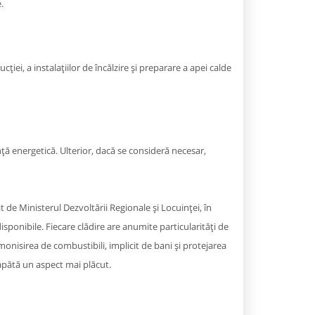
.
ției, a instalaţiilor de încălzire şi preparare a apei calde
ță energetică. Ulterior, dacă se consideră necesar,
de Ministerul Dezvoltării Regionale și Locuinței, în
disponibile. Fiecare clădire are anumite particularități de
monisirea de combustibili, implicit de bani și protejarea
apătă un aspect mai plăcut.