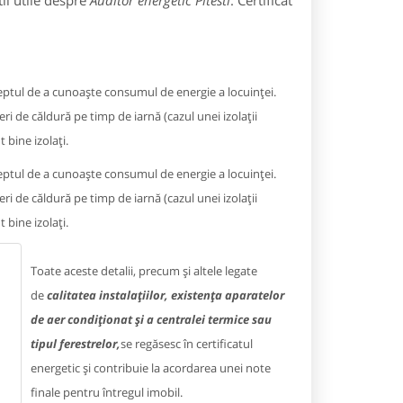
ii utile despre
Auditor energetic Pitesti
: Certificat
dreptul de a cunoaște consumul de energie a locuinței.
ri de căldură pe timp de iarnă (cazul unei izolații
 bine izolați.
dreptul de a cunoaște consumul de energie a locuinței.
ri de căldură pe timp de iarnă (cazul unei izolații
 bine izolați.
Toate aceste detalii, precum și altele legate
de
calitatea instalațiilor, existența aparatelor
de aer condiționat și a centralei termice sau
tipul ferestrelor,
se regăsesc în certificatul
energetic și contribuie la acordarea unei note
finale pentru întregul imobil.