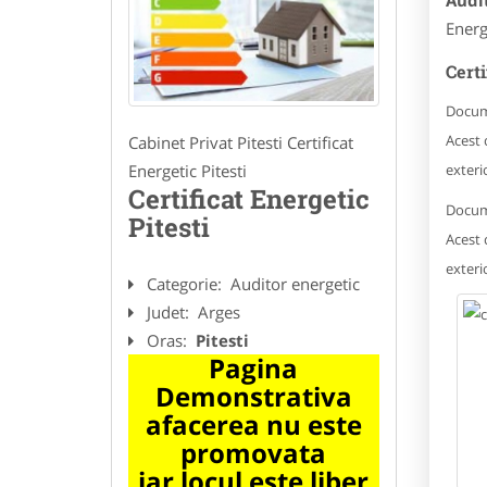
Audit
Energe
Certi
Docume
Acest 
Cabinet Privat Pitesti Certificat
Energetic Pitesti
exteri
Certificat Energetic
Docume
Pitesti
Acest 
exteri
Categorie:
Auditor energetic
Judet:
Arges
Oras:
Pitesti
Pagina
Demonstrativa
afacerea nu este
promovata
iar locul este liber