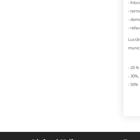
- înlo
- term
- demo
- refac
Lucrăr
municip
- 20 %
- 30%,
- 50% 