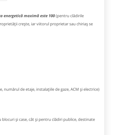
nota energetică maximă este 100
(pentru clădirile
oprietății crește, iar viitorul proprietar sau chiriaș se
, numărul de etaje, instalațiile de gaze, ACM și electrice)
 blocuri și case, cât și pentru clădiri publice, destinate