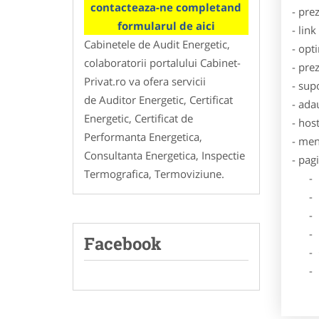
contacteaza-ne completand
- pre
formularul de aici
- lin
Cabinetele de Audit Energetic,
- opt
colaboratorii portalului Cabinet-
- pre
Privat.ro va ofera servicii
- sup
de Auditor Energetic, Certificat
- ada
Energetic, Certificat de
- hos
Performanta Energetica,
- men
Consultanta Energetica, Inspectie
- pag
Termografica, Termoviziune.
- Dat
- De
- Lo
- Des
Facebook
- Ga
- Poz