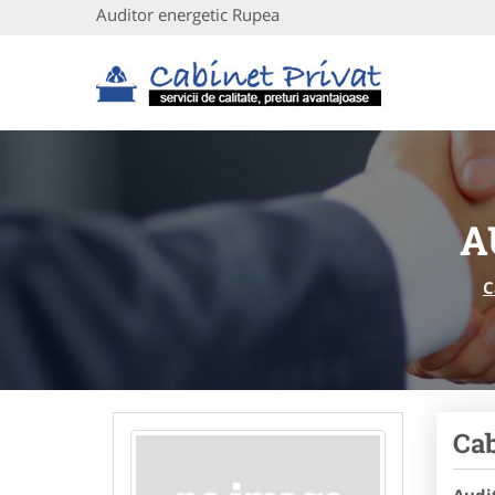
Auditor energetic Rupea
A
C
Cab