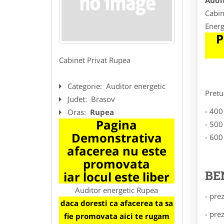
Audi
Cabin
Energ
P
Cabinet Privat Rupea
Categorie:
Auditor energetic
Pretu
Judet:
Brasov
- 400
Oras:
Rupea
Pagina
- 500
Demonstrativa
- 600
afacerea nu este
promovata
BE
iar locul este liber
Auditor energetic Rupea
- pre
daca doresti ca afacerea ta sa
- pre
fie promovata aici te rugam