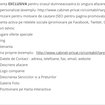
zenta
EXCLUSIVA
pentru orasul dumneavoastra (o singura afacere p
k personalizat (exemplu: http://www.cabinet-privat.ro/contabil/targ
imizare pentru motoare de cautare (SEO pentru pagina promovata
zenta activa pe retelele sociale (promovare pe Facebook, Twitter,
ort tehnic
ugare oferte speciale
ting
tenanta
ina proprie (exemplu:
http://www.cabinet-privat.ro/contabil/targ
ele de Contact - adresa, telefoane, fax, email, website
scriere afacere
go companie
crierea Serviciilor si a Preturilor
lerie Foto
itionare pe Harta Interactiva