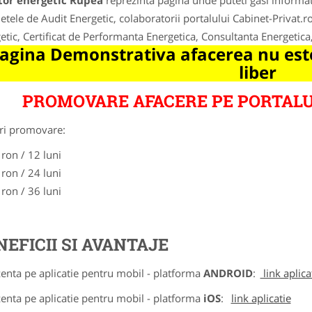
tor energetic Rupea
reprezinta pagina unde puteti gasi informat
etele de Audit Energetic, colaboratorii portalului Cabinet-Privat.ro 
etic, Certificat de Performanta Energetica, Consultanta Energetic
agina Demonstrativa afacerea nu este
liber
PROMOVARE AFACERE PE PORTALU
ri promovare:
 ron / 12 luni
 ron / 24 luni
 ron / 36 luni
NEFICII SI AVANTAJE
zenta pe aplicatie pentru mobil - platforma
ANDROID
:
link aplica
zenta pe aplicatie pentru mobil - platforma
iOS
:
link aplicatie