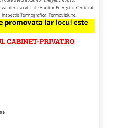
ii utile despre
Auditor energetic Rupea
.
va ofera servicii de Auditor Energetic, Certificat
a, Inspectie Termografica, Termoviziune.
 promovata iar locul este
L CABINET-PRIVAT.RO
tie