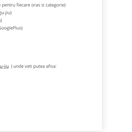
entru fiecare oras si categorie)
u-jiu)
)
 GooglePlus)
u-jiu
) unde veti putea afisa: